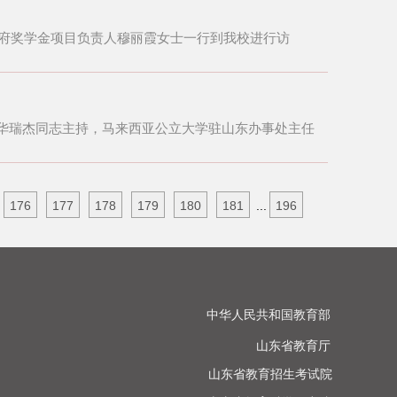
政府奖学金项目负责人穆丽霞女士一行到我校进行访
华瑞杰同志主持，马来西亚公立大学驻山东办事处主任
176
177
178
179
180
181
...
196
中华人民共和国教育部

山东省教育厅

山东省教育招生考试院
