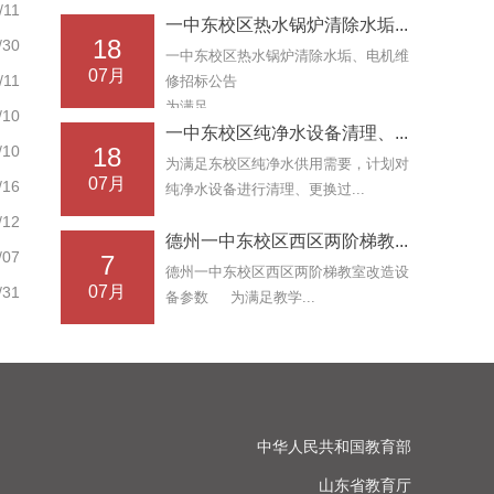
·
德州一中东校区西区两阶梯教室改造设备参数
/11
一中东校区热水锅炉清除水垢...
·
关于2026年德州市教师数字素养提升实践作品推荐活
18
/30
一中东校区热水锅炉清除水垢、电机维
·
07月
德州一中东校区消防防高空坠网招标函
/11
修招标公告
·
为满足...
德州一中关于市级数智教研骨干教师推荐人选的公示
/10
一中东校区纯净水设备清理、...
·
党政机关厉行节约反对浪费条例
/10
18
为满足东校区纯净水供用需要，计划对
·
德州市第一中学2026年体育特长生专业测试公告
07月
/16
纯净水设备进行清理、更换过...
·
德州市第一中学2026年体育特长生专业测试公告
/12
·
德州一中东校区西区两阶梯教...
德州市第一中学2026年春季学期国家助学金、学校计
/07
7
德州一中东校区西区两阶梯教室改造设
·
德州一中东校区不锈钢通花卷闸门招标函
07月
/31
备参数 为满足教学...
中华人民共和国教育部

山东省教育厅
