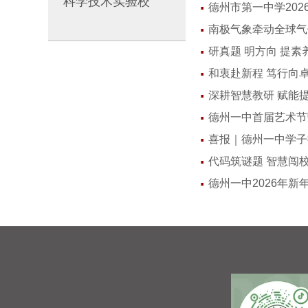
·
科学技术实验校
德州市第一中学20
·
南极气象牵动全球气
·
研真题 明方向 提素
·
和衷赴新程 笃行向卓
·
深耕智慧教研 赋能提
·
德州一中首届艺术节
·
喜报｜德州一中学子
·
代码筑谜题 智慧闯校
·
德州一中2026年新