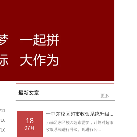
最新文章
更多
·
一中东校区超市收银系统升级招标公告
/11
一中东校区超市收银系统升级...
·
18
一中东校区热水锅炉清除水垢、电机维修招标公告
/16
为满足东区校园超市需要，计划对超市
·
07月
一中东校区纯净水设备清理、更换过滤设备及罐体招标
收银系统进行升级。现进行公...
/16