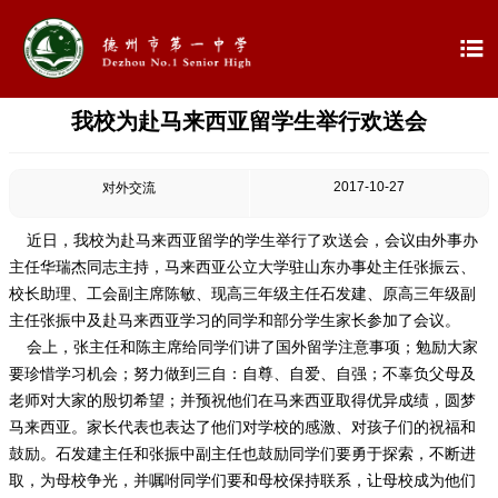

我校为赴马来西亚留学生举行欢送会

首页

学校概况
2017-10-27
对外交流

信息公开
近日，我校为赴马来西亚留学的学生举行了欢送会，会议由外事办
主任华瑞杰同志主持，马来西亚公立大学驻山东办事处主任张振云、

教学教研
校长助理、工会副主席陈敏、现高三年级主任石发建、原高三年级副
主任张振中及赴马来西亚学习的同学和部分学生家长参加了会议。

最新公告
会上，张主任和陈主席给同学们讲了国外留学注意事项；勉励大家
要珍惜学习机会；努力做到三自：自尊、自爱、自强；不辜负父母及
老师对大家的殷切希望；并预祝他们在马来西亚取得优异成绩，圆梦

校园新闻
马来西亚。家长代表也表达了他们对学校的感激、对孩子们的祝福和
鼓励。石发建主任和张振中副主任也鼓励同学们要勇于探索，不断进

科学技术实验校
取，为母校争光，并嘱咐同学们要和母校保持联系，让母校成为他们