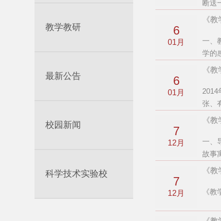
断送
《教
教学教研
6
一、
01月
学的
《教
最新公告
6
20
01月
张、
《教
校园新闻
7
一、
12月
故事
《教
科学技术实验校
7
《教
12月
《教