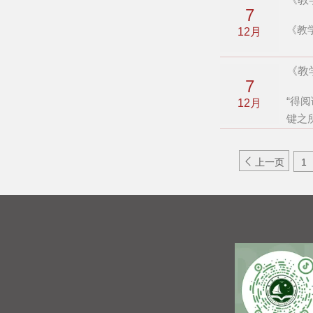
7
《教
12月
《教
7
“得
12月
键之

上一页
1