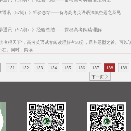
学通讯（57期）》经验总结——备考高考英语语法填空题之我见
学通讯（57期）》经验总结——探秘高考阅读理解
阅读者得天下”，高考英语试卷阅读理解占30分，居各题型之首。可
所在。同时，阅读
...
131
132
133
134
135
136
137
138
139

下一页