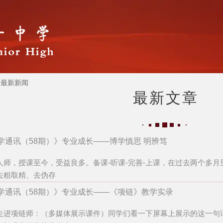
最新新闻
最新文章
学通讯（58期）》专业成长——博学慎思 明辨笃
人师，授课至今，受益良多。备课-听课-完善-上课，在过去两个多
去粗取精、去伪存
学通讯（58期）》专业成长——《项链》教学实录
走进项链师：（多媒体展示课件）同学们看一下屏幕上展示的这一句