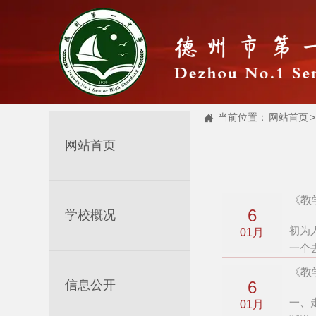
当前位置：
网站首页
>

网站首页
《教
6
学校概况
初为
01月
一个
《教
信息公开
6
一、
01月