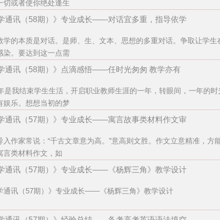
一切或者使你绝处逢生
学通讯（58期）》专业成长——对话宜多重，指导依学
教学的本质是对话。是师、生、文本、思想的多重对话。争取让学生
感染。要达到这一点需
学通讯（58期）》点滴感悟——任时光匆匆 教学亦有
14年是我结束学生生活，开启职业教师生涯的一年，转眼间，一年的
有娱乐。想想当初的梦
学通讯（57期）》专业成长——寓言故事类材料作文审
导入作家常说：“千古文章意为高。”意高则文胜。作文立意精准，方
寓言类材料作文，如
学通讯（57期）》专业成长——《杨辉三角》教学设计
学通讯（57期）》专业成长——《杨辉三角》教学设计
学通讯（57期）》经验总结——备考高考英语语法填空