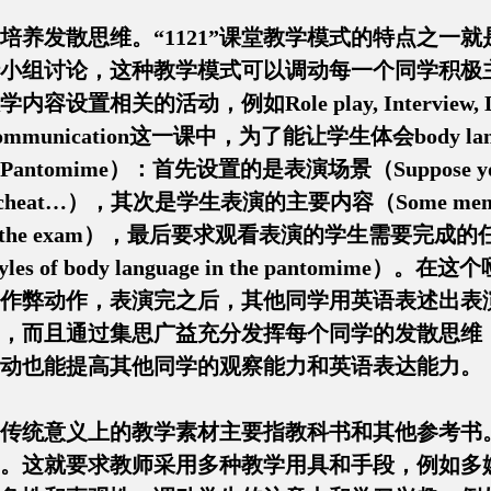
培养发散思维。“1121”课堂教学模式的特点之一
小组讨论，这种教学模式可以调动每一个同学积极
置相关的活动，例如Role play, Interview, Di
bal Communication这一课中，为了能让学生体会bo
mime）：首先设置的是表演场景（Suppose you don’t re
 to cheat…），其次是学生表演的主要内容（Some members of
ing the exam），最后要求观看表演的学生需要完成的任务（After 
e styles of body language in the pan
作弊动作，表演完之后，其他同学用英语表述出表
，而且通过集思广益充分发挥每个同学的发散思维
动也能提高其他同学的观察能力和英语表达能力。
传统意义上的教学素材主要指教科书和其他参考书
。这就要求教师采用多种教学用具和手段，例如多