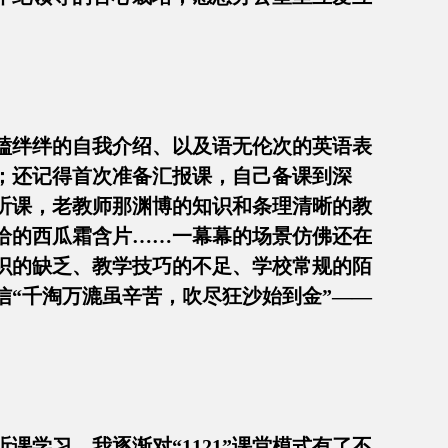
磕绊绊的自我介绍、以及语无伦次的英语表
；还记得首次准备汇报课，自己备课到深
听课，老教师那渊博的知识和条理清晰的教
给的西瓜霜含片……一幕幕的场景仿佛还在
识的缺乏、教学技巧的不足、学校常规的陌
“千淘万漉虽辛苦，吹尽狂沙始到金”——
课学习，我逐渐对“1121”课堂模式有了不