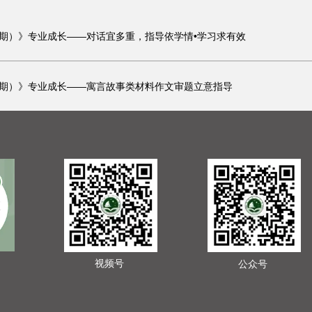
8期）》专业成长——对话宜多重，指导依学情•学习求有效
7期）》专业成长——寓言故事类材料作文审题立意指导
视频号
公众号