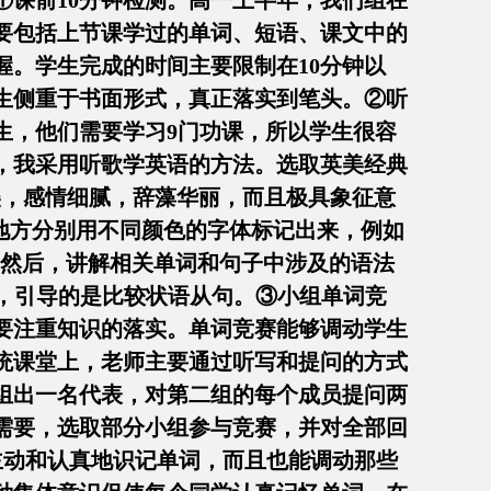
课前10分钟检测。高一上半年，我们组在
要包括上节课学过的单词、短语、课文中的
。学生完成的时间主要限制在10分钟以
生侧重于书面形式，真正落实到笔头。②听
生，他们需要学习9门功课，所以学生很容
，我采用听歌学英语的方法。选取英美经典
此曲韵律优美，感情细腻，辞藻华丽，而且极具象征意
地方分别用不同颜色的字体标记出来，例如
the weirs”。然后，讲解相关单词和句子中涉及的语法
”之意，引导的是比较状语从句。③小组单词竞
要注重知识的落实。单词竞赛能够调动学生
统课堂上，老师主要通过听写和提问的方式
组出一名代表，对第二组的每个成员提问两
需要，选取部分小组参与竞赛，并对全部回
能主动和认真地识记单词，而且也能调动那些