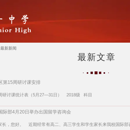
最新新闻
最新文章
区第15周研讨课安排
周研讨课统计表（5月27—31日） 2018级 科目
国际部4月20日举办出国留学咨询会
家长，您好。 近期经常有高二、高三学生和学生家长来我校国际部