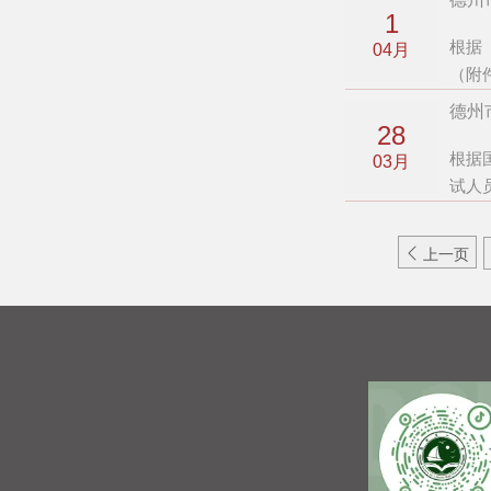
1
根据
04月
（附
德州
28
根据
03月
试人

上一页