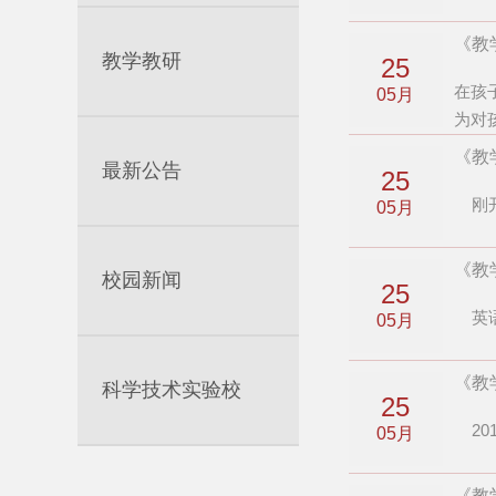
《教
教学教研
25
在孩
05月
为对
《教
最新公告
25
刚开
05月
《教
校园新闻
25
英语
05月
《教
科学技术实验校
25
20
05月
《教