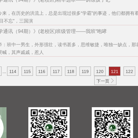
今来，在历史的洪流上，总是出现过很多“学霸”的事迹，他们都拥有
过目不忘”，三国演
学通讯（94期）》(老校区)班级管理——我班“咆哮
帝：班中一男生，外形强壮，读书甚多，思维敏捷，唯独一缺点，那
哭喊，其声戚戚，惹人
...
114
115
116
117
118
119
120
121
122

下一页