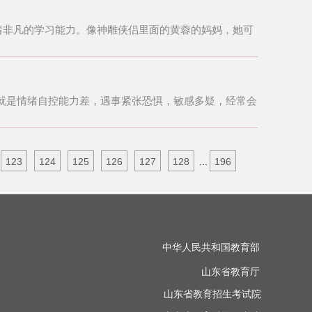
着非凡的学习能力。像神雕侠侣里面的黄蓉的妈妈，她可
就是情绪自控能力差，遇事紧张恐惧，敏感多疑，经常会
123
124
125
126
127
128
...
196
中华人民共和国教育部

山东省教育厅

山东省教育招生考试院
