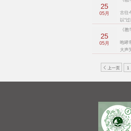
25
古往
05月
以“
《教
25
咆哮
05月
大声

上一页
1