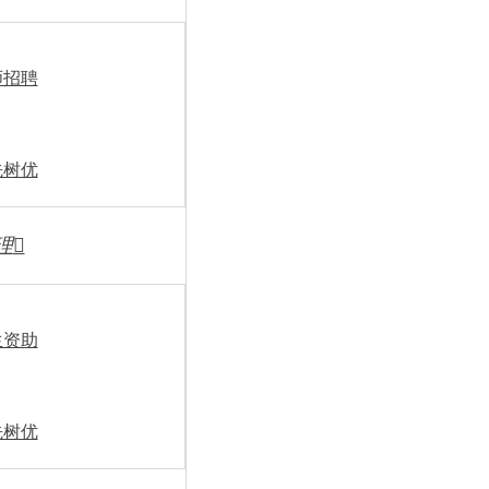
师招聘
先树优
理

生资助
先树优