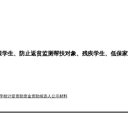
策学生、防止返贫监测帮扶对象、残疾学生、低保家
民政府及其价格、财政主管部门批准的公办普通高中
标准高于当地同类型公办学校学费标准的部分，学校
和学校计提资助资金资助候选人公示材料
日前，符合条件的学生应主动向所在学校提出当学年