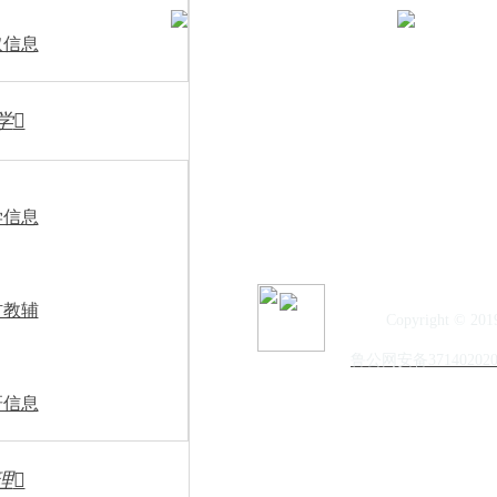
《山东省普通高中免学费申
取信息
学

视频号
抖音号
学信息
材教辅
Copyright © 20
鲁公网安备371402020
研信息
理
