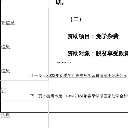
助。
（二）
决算信息
资助项目：免学杂费
购信息
资助对象：脱贫享受政
养学生。
费信息
上一页：
2023年春季学期高中免学杂费情况明细表公示
资助标准：按照各市人
取

住宿费），民办学校学杂费
下一页：
德州市第一中学2024年春季学期国家助学金
收取。
生信息
办理流程：每年9月30