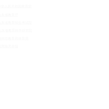
除手续。
中华人民共和国教育部
山东省教育厅
山东省教育招生考试院
山东省教育科学研究院
德州市教育和体育局
扫黑除恶举报