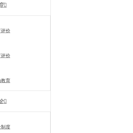
育

育评价
育评价
动教育
全

全制度