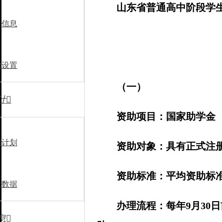
山东省普通高中阶段学
导信息
构设置
（一）
计

资助项目：国家助学金
划计划
资助对象：具有正式注
资助标准：平均资助标准
计数据
办理流程：每年9月30
息
