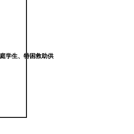
庭学生、特困救助供
学费标准执行（不含
可按规定继续向学生
免学费申请，填写