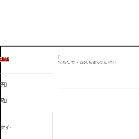

中学
当前位置：
网站首页
>
学生资助
开

况

本简介