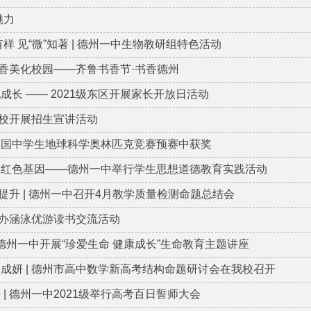
魅力
”有样 见“微”知著 | 德州一中生物教研组特色活动
香美化校园——齐鲁书香节·书香德州
见成长 —— 2021级东区开展家长开放日活动
校开展招生宣讲活动
全国中学生地球科学奥林匹克竞赛预赛中获奖
承红色基因——德州一中举行学生思想道德教育实践活动
提升 | 德州一中召开4月教学质量检测命题总结会
办涵泳优游读书交流活动
 德州一中开展“珍爱生命 健康成长”生命教育主题讲座
遂成妍 | 德州市高中数学新高考结构命题研讨会在我校召开
 | 德州一中2021级举行高考百日誓师大会