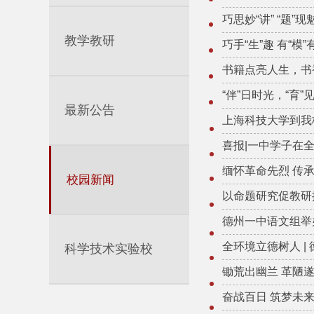
巧思妙“讲” “题”现
教学教研
巧手“生”趣 有“模
书籍点亮人生，书
“伴”日时光，“育”
最新公告
上海科技大学到我
喜报|一中学子在
缅怀革命先烈 传
校园新闻
以命题研究促教研
德州一中语文组举
全环境立德树人 |
科学技术实验校
锄荒出幽兰 革陋
奋战百日 筑梦未来