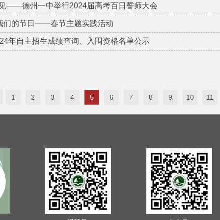
见——德州一中举行2024届高考百日誓师大会
我们的节日——春节主题实践活动
024年自主招生成绩查询、入围资格名单公示
1
2
3
4
5
6
7
8
9
10
11