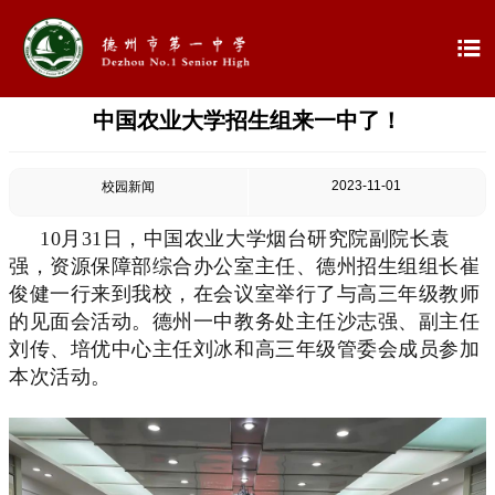

中国农业大学招生组来一中了！

首页

学校概况
2023-11-01
校园新闻

信息公开
10月31日，中国农业大学烟台研究院副院长袁
强，资源保障部综合办公室主任、德州招生组组长崔

教学教研
俊健一行来到我校，在会议室举行了与高三年级教师
的见面会活动。德州一中教务处主任沙志强、副主任

最新公告
刘传、培优中心主任刘冰和高三年级管委会成员参加
本次活动。

校园新闻

科学技术实验校