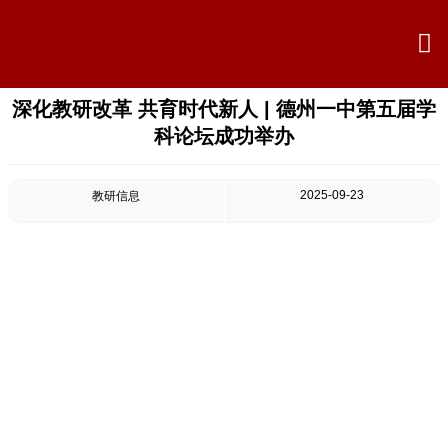

深化教研改革 共育时代新人 | 德州一中第五届学

首页
科论坛成功举办

学校概况
2025-09-23
教研信息

信息公开

教学教研

最新公告

校园新闻

科学技术实验校