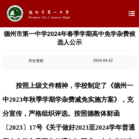

德州市第一中学2024年春季学期高中免学杂费候

首页
选人公示

学校概况
2024-04-22
学生资助

信息公开

教学教研
按照上级文件精神，学校制定了《德州一

最新公告
中2023年秋季学期学杂费减免实施方案》，充

校园新闻
分宣传，严格组织评选。按照德教体财函
〔2023〕17号《关于做好2023至2024学年普通

科学技术实验校