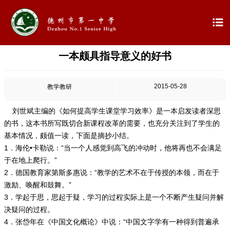

一本颇具指导意义的好书

首页

学校概况
2015-05-28
教学教研

信息公开
刘世斌主编的《如何提高学生课堂学习效率》是一本启发读者深思
的书，这本书所写既切合新课程改革的需要，也充分关注到了学生的

教学教研
基本情况，颇值一读，下面是摘抄小结。
1．海伦•卡勒说：“当一个人感觉到高飞的冲动时，他将再也不会满足

最新公告
于在地上爬行。”
2．德国教育家第斯多惠说：“教学的艺术不在于传授的本领，而在于
激励、唤醒和鼓舞。”

校园新闻
3．学起于思，思起于疑，学习的过程实际上是一个不断产生疑问并解
决疑问的过程。

科学技术实验校
4．张岱年在《中国文化概论》中说：“中国文字学有一种得到普遍承