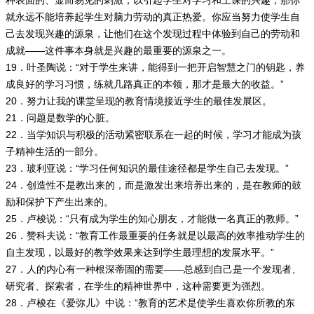
种表面的、显而易见的刺激，以引起学生对学习和上课的兴趣，那你
就永远不能培养起学生对脑力劳动的真正热爱。你应当努力使学生自
己去发现兴趣的源泉，让他们在这个发现过程中体验到自己的劳动和
成就——这件事本身就是兴趣的最重要的源泉之一。
19．叶圣陶说：“对于学生来讲，能得到一把开启智慧之门的钥匙，养
成良好的学习习惯，练就几路真正的本领，那才是最大的收益。”
20．努力让我的课堂呈现的教育情境接近学生的最佳发展区。
21．问题是数学的心脏。
22．当学知识与积极的活动紧密联系在一起的时候，学习才能成为孩
子精神生活的一部分。
23．玻利亚说：“学习任何知识的最佳途径都是学生自己去发现。”
24．创造性不是教出来的，而是激发出来培养出来的，是在教师的鼓
励和保护下产生出来的。
25．卢梭说：“只有成为学生的知心朋友，才能做一名真正的教师。”
26．赞科夫说：“教育工作最重要的任务就是以最高的效率推动学生的
自主发现，以最好的教学效果来达到学生最理想的发展水平。”
27．人的内心有一种根深蒂固的需要——总感到自己是一个发现者、
研究者、探索者，在学生的精神世界中，这种需要更为强烈。
28．卢梭在《爱弥儿》中说：“教育的艺术是使学生喜欢你所教的东