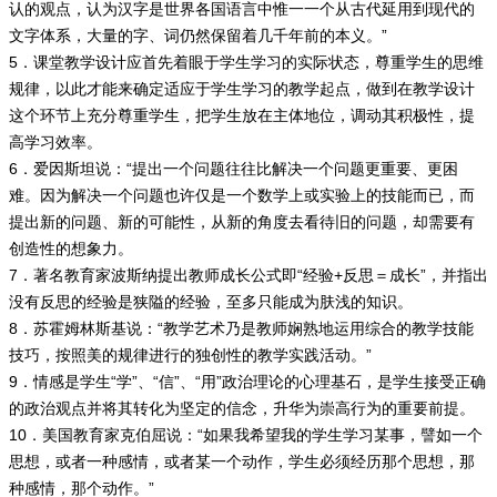
认的观点，认为汉字是世界各国语言中惟一一个从古代延用到现代的
文字体系，大量的字、词仍然保留着几千年前的本义。”
5．课堂教学设计应首先着眼于学生学习的实际状态，尊重学生的思维
规律，以此才能来确定适应于学生学习的教学起点，做到在教学设计
这个环节上充分尊重学生，把学生放在主体地位，调动其积极性，提
高学习效率。
6．爱因斯坦说：“提出一个问题往往比解决一个问题更重要、更困
难。因为解决一个问题也许仅是一个数学上或实验上的技能而已，而
提出新的问题、新的可能性，从新的角度去看待旧的问题，却需要有
创造性的想象力。
7．著名教育家波斯纳提出教师成长公式即“经验+反思＝成长”，并指出
没有反思的经验是狭隘的经验，至多只能成为肤浅的知识。
8．苏霍姆林斯基说：“教学艺术乃是教师娴熟地运用综合的教学技能
技巧，按照美的规律进行的独创性的教学实践活动。”
9．情感是学生“学”、“信”、“用”政治理论的心理基石，是学生接受正确
的政治观点并将其转化为坚定的信念，升华为崇高行为的重要前提。
10．美国教育家克伯屈说：“如果我希望我的学生学习某事，譬如一个
思想，或者一种感情，或者某一个动作，学生必须经历那个思想，那
种感情，那个动作。”