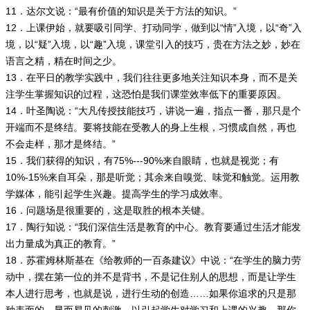
11．达尔文说：“最有价值的知识是关于方法的知识。”
12．上课伊始，就要吸引同学、打动同学，做到以“情”入境，以“奇”入
境，以“疑”入境，以“趣”入境，课堂引入的技巧，贵在方法之妙，妙在
语言之精，精在时间之少。
13．在平日的教学实践中，我们往往更多地关注知识本身，而不是关
注学生掌握知识的过程，这恐怕是我们课堂效率低下的重要原因。
14．叶圣陶说：“大凡传授技能技巧，讲说一遍，指点一番，那只是个
开端而不是终结。要将技能在受教人的身上生根，习惯成自然，再也
不会走样，那才是终结。”
15．我们获得的知识，有75%---90%来自眼睛，也就是视觉；有
10%-15%来自耳朵，那是听觉；其余来自嗅觉、味觉和触觉。运用教
学媒体，能引起学生兴趣。提高学生的学习成效率。
16．问题场是很重要的，这是取胜的根本关键。
17．陶行知说：“我们深信生活是教育的中心。教育要通过生活才能发
出力量成为真正的教育。”
18．苏霍姆林斯基在《给教师的一百条建议》中说：“在学生的脑力劳
动中，摆在第一位的并不是背书，不是记住别人的思想，而是让学生
本人进行思考，也就是说，进行生动的创造……如果你追求的只是那