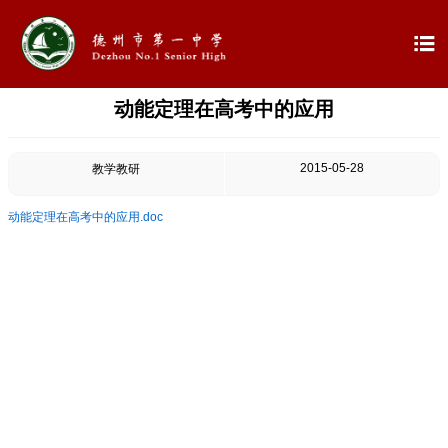

动能定理在高考中的应用

首页

学校概况
2015-05-28
教学教研

信息公开
动能定理在高考中的应用.doc

教学教研

最新公告

校园新闻

科学技术实验校