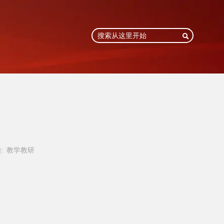

）
:
教学教研