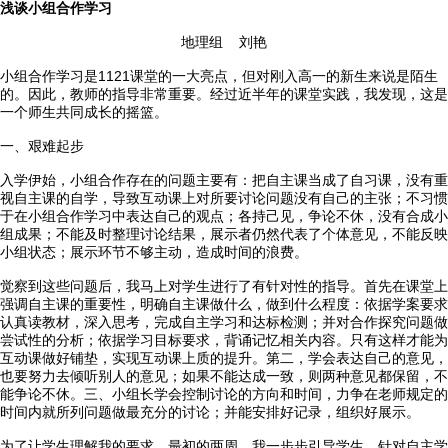
浅谈小组合作学习
地理组 刘艳
小组合作学习是1121课堂的一大亮点，但对刚入高一的新生来说是陌生
的。因此，教师的指导非常重要。经过近半年的课堂实践，我发现，这是

首页
一个师生共同成长的摇篮。
一、艰难起步

学校概况
入学伊始，小组合作存在的问题主要有：把自主课当成了自习课，没有重
视自主课的自学，导致互动课上对所要讨论问题没有自己的主张；不习惯

信息公开
于在小组合作学习中表达自己的观点；各持己见，争论不休，没有合成小
组成果；不能及时整理讨论结果，展示者仍然代表了个体意见，不能反映
小组状态；展示环节不够主动，造成时间的浪费。

教学教研
觉察到这些问题后，我马上对学生进行了有针对性的指导。首先在课堂上
强调自主课的重要性，明确自主课做什么，做到什么程度：依据学案要求

最新公告
认真读教材，深入思考，完成自主学习和达标检测；并对合作探究问题做
尝试性的分析；依据学习目标要求，背诵记忆相关内容。只有这样才能为
互动课做好铺垫，实现互动课上质的提升。第二，学会表达自己的意见，

校园新闻
也要努力去倾听别人的意见；如果不能达成一致，则两种意见都保留，不
能争论不休。三、小组长学会控制讨论的方向和时间，力争在老师规定的

科学技术实验校
时间内就所列问题做最充分的讨论；并能安排好记录，组织好展示。
为了让学生理解我的要求，最初的两周，我一步步引导学生。针对自主学