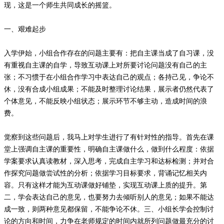
现，这是一个师生共同成长的摇篮。
一、艰难起步
入学伊始，小组合作存在的问题主要有：把自主课当成了自习课，没
有重视自主课的自学，导致互动课上对所要讨论问题没有自己的主
张；不习惯于在小组合作学习中表达自己的观点；各持己见，争论不
休，没有合成小组成果；不能及时整理讨论结果，展示者仍然代表了
个体意见，不能反映小组状态；展示环节不够主动，造成时间的浪
费。
觉察到这些问题后，我马上对学生进行了有针对性的指导。首先在课
堂上强调自主课的重要性，明确自主课做什么，做到什么程度：依据
学案要求认真读教材，深入思考，完成自主学习和达标检测；并对合
作探究问题做尝试性的分析；依据学习目标要求，背诵记忆相关内
容。只有这样才能为互动课做好铺垫，实现互动课上质的提升。第
二，学会表达自己的意见，也要努力去倾听别人的意见；如果不能达
成一致，则两种意见都保留，不能争论不休。三、小组长学会控制讨
论的方向和时间，力争在老师规定的时间内就所列问题做最充分的讨