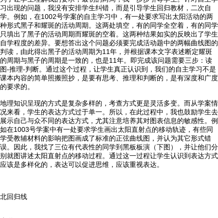
习出现的问题，我没有安排学生纠错，而是引导学生回归教材，二次自
学。例如，在1002号学案的自主学习中，有一处要求写出太阳活动的两
种形式黑子和耀斑的活动周期。这两处填空，有的同学全空着，有的同学
只填出了黑子的活动周期而耀斑的空着。这两种结果如实的反映出了学生
自学程度的差异。要想答出这个问题必须要完成活动题中的两幅曲线图的
判读，由此得出黑子的活动周期为11年，并根据课本文字表述断定耀斑
的周期与黑子的周期是一致的，也是11年。即完成该问题需要三步：读
图-推理-判断。通过这个过程，让学生真正认识到，我们的自主学习不是
课本内容的简单照搬照抄，是要有思考、推理和判断的，是有深度和广度
的要求的。
地理知识呈现的方式是复杂多样的，考查方式更是灵活多变。而从学案情
况来看，学生的表达方式过于单一。所以，在此过程中，我也鼓励学生去
展示自己与众不同的表达方式，尤其注意培养其对图表信息的敏感性。例
如在1003号学案中有一处要求学生画出太阳直射点的移动轨迹，有些同
学受教辅材料的影响把图画成了标准的正弦曲线图，并认为其它形式错
误。因此，我找了三位有代表性的同学到黑板板演（下图），并让他们分
别就图讲述太阳直射点的移动过程。通过这一过程让学生认识到表达方式
应该是多样化的，表达可以促进思维，应该重视表达。
北回归线