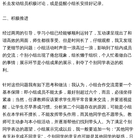
长去发动组员积极讨论，或是提醒小组长安排好记录。
二、积极推进
经过两周的引导，学习小组已经能够顺利运转了，互动课呈现出了和
谐高效的局面，师生都很享受。但是时间长了，仔细观察，我又发现
了更细节的问题：小组活动时声音一浪高过一浪，影响到了组内成员
的交流；个别小组出现了倦怠现象，组长懒于组织，个人忙着做自己
的事情；展示环节是小组成果的展示，剥夺了个别同学表达的权
利。
针对这些问题我有如下思考和做法：我认为，小组合作交流需要一个
基本保障：即小组成员不能太多，最好别超过六个，而且，必须坐得
紧凑；当然，任课教师应该要求学生用平常音量来交流，并要巡视提
醒，让学生尽早养成习惯。分析第二个问题存在的原因，可能是小组
长在本学科不擅长，不能发挥带头作用，而其他同学也不愿带头。教
师可主动参与本小组活动，并逐渐帮他们找到带头人。为了满足个别
同学表达的愿望，小组展示完成以后，我一般要追加一句：“其他同学
有无补充或不同意见”，个别同学的意见也可能是其他同学的疑惑，只