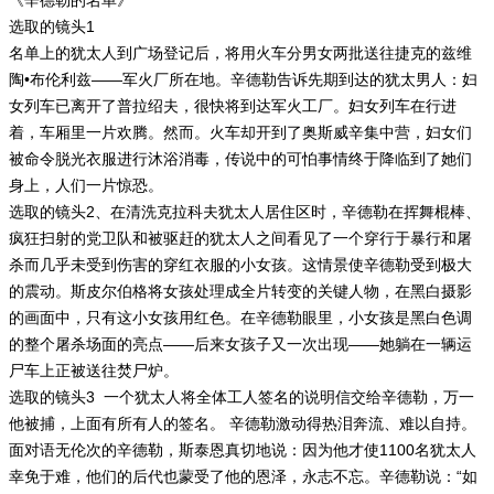
《辛德勒的名单》
选取的镜头1
名单上的犹太人到广场登记后，将用火车分男女两批送往捷克的兹维
陶•布伦利兹——军火厂所在地。辛德勒告诉先期到达的犹太男人：妇
女列车已离开了普拉绍夫，很快将到达军火工厂。妇女列车在行进
着，车厢里一片欢腾。然而。火车却开到了奥斯威辛集中营，妇女们
被命令脱光衣服进行沐浴消毒，传说中的可怕事情终于降临到了她们
身上，人们一片惊恐。
选取的镜头2、在清洗克拉科夫犹太人居住区时，辛德勒在挥舞棍棒、
疯狂扫射的党卫队和被驱赶的犹太人之间看见了一个穿行于暴行和屠
杀而几乎未受到伤害的穿红衣服的小女孩。这情景使辛德勒受到极大
的震动。斯皮尔伯格将女孩处理成全片转变的关键人物，在黑白摄影
的画面中，只有这小女孩用红色。在辛德勒眼里，小女孩是黑白色调
的整个屠杀场面的亮点——后来女孩子又一次出现——她躺在一辆运
尸车上正被送往焚尸炉。
选取的镜头3 一个犹太人将全体工人签名的说明信交给辛德勒，万一
他被捕，上面有所有人的签名。 辛德勒激动得热泪奔流、难以自持。
面对语无伦次的辛德勒，斯泰恩真切地说：因为他才使1100名犹太人
幸免于难，他们的后代也蒙受了他的恩泽，永志不忘。辛德勒说：“如