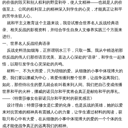
的价值的毁灭和别人权利的野蛮剥夺，使人文精神——也就是人的价
值至上、公民的权利至上的精神深入到学生的心灵，才能真正让和平
的芳华永驻人心。
就和平主义教育这个主题来说，我尝试整合世界名人反战经典语
录、相关反战的影视资料，并结合学生自身人文修养实践三个方面来
进行。
一、世界名人反战经典语录
反战史料浩如烟海，正所谓弱水三千，只取一瓢。我从中精选初那
些反战的伟人们那些语言优美、直达人心深处的“语录”，和学生一起体
悟，以期引发学生心灵深处的共鸣。
材料一、不为大而爱，只为琐细的爱。从细微的小事中体现博大的
爱。我们要以挪威为中心，将爱传播到整个世界，让战争远离我们。
如此，那些待出生的婴儿就会欢叫着来到人间。我们把自己变成传播
世界和平的火种，挪威的诺贝尔和平奖将会真正是献给和平的厚礼。
——《特蕾莎修女在获诺贝尔和平奖时的获奖感言》
设计理由：特蕾莎修女是仁爱的化身，也是反战的英雄，她的以爱
来对抗苦难的精神具有震撼人心的力量，让学生通过材料的阅读，获
取只有心中有大爱，在从细微的小事中体现博大的爱的一个个体的生
成才能使战争真正的远离我们的精神。