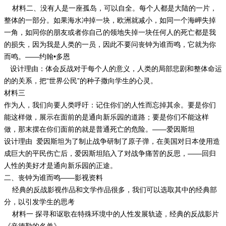
材料二、没有人是一座孤岛，可以自全。每个人都是大陆的一片，
整体的一部分。如果海水冲掉一块，欧洲就减小，如同一个海岬失掉
一角，如同你的朋友或者你自己的领地失掉一块任何人的死亡都是我
的损失，因为我是人类的一员，因此不要问丧钟为谁而鸣，它就为你
而鸣。——约翰•多恩
设计理由：体会反战对于每个人的意义，人类的局部悲剧和整体命运
的的关系，把“世界公民”的种子撒向学生的心灵。
材料三
作为人，我们向要人类呼吁：记住你们的人性而忘掉其余。要是你们
能这样做，展示在面前的是通向新乐园的道路；要是你们不能这样
做，那末摆在你们面前的就是普通死亡的危险。——爱因斯坦
设计理由 爱因斯坦为了制止战争研制了原子弹，在美国对日本使用造
成巨大的平民伤亡后，爱因斯坦陷入了对战争痛苦的反思，——回归
人性的美好才是通向新乐园的正途。
二、丧钟为谁而鸣——影视资料
经典的反战影视作品和文学作品很多，我们可以选取其中的经典部
分，以引发学生的思考
材料一 探寻和讴歌在特殊环境中的人性发展轨迹，经典的反战影片