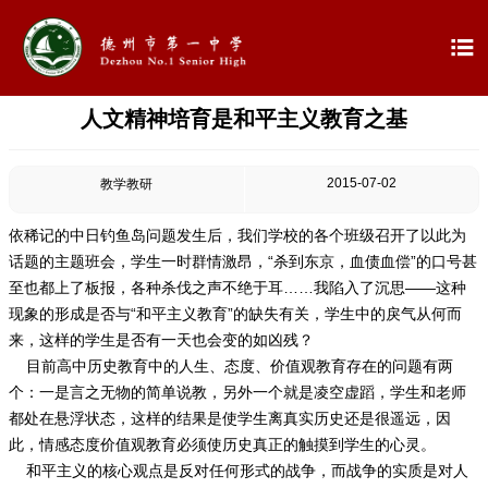

人文精神培育是和平主义教育之基

首页

学校概况
2015-07-02
教学教研

信息公开
依稀记的中日钓鱼岛问题发生后，我们学校的各个班级召开了以此为
话题的主题班会，学生一时群情激昂，“杀到东京，血债血偿”的口号甚

教学教研
至也都上了板报，各种杀伐之声不绝于耳……我陷入了沉思——这种
现象的形成是否与“和平主义教育”的缺失有关，学生中的戾气从何而

最新公告
来，这样的学生是否有一天也会变的如凶残？
目前高中历史教育中的人生、态度、价值观教育存在的问题有两
个：一是言之无物的简单说教，另外一个就是凌空虚蹈，学生和老师

校园新闻
都处在悬浮状态，这样的结果是使学生离真实历史还是很遥远，因
此，情感态度价值观教育必须使历史真正的触摸到学生的心灵。

科学技术实验校
和平主义的核心观点是反对任何形式的战争，而战争的实质是对人