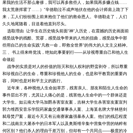
果我的生活不那么奢侈，我可以再多救些人，如果我再多赚点钱……
我太荒唐挥霍了……）”辛德勒泣不成声地伏在他的会计师肩上跪了下
来，工人们纷纷围上前来抱住了他们的救命恩人。辛德勒走了，人们
久久地尾随着，目送着他直到尽头。
选取理由 让学生在历史镜头前面“神”入历史，在震撼的历史画面前
感受战争的残酷、荒谬，感受战争带来的人性的扭曲，感受战争中那
些用自己的生命实践“凡救一命，即救全世界”的伟大的人文主义精神。
三 、书上得来终觉浅，绝知此事要躬行——从珍视尊重自己和他人生
命做起
战争的实质是对人的价值的毁灭和别人权利的野蛮剥夺，所以尊重
和珍视自己的生命，尊重和珍视他人的生命，也是和平教育的重要内
容，同时也是对和平主义的践行。
近年来，各种视他人生命如草芥，残害亲人、朋友和陌生人生命的
事件层出不穷，尤其让人痛心的是，残害他人生命中的一个群体还是
大学生。如云南大学马加爵杀害室友案，吉林大学生杀害室友案宣判
郭力维西安音乐学院药家鑫交通肇事杀人案、上海某名牌大学林慈剑
弑母焚尸案，最近今天又有云南赛家鑫强暴杀人案。他们的残忍程度
和二战南京大屠杀中的日本军人以及奥斯维辛集中营集中营的纳粹有
何区别？他们杀人的理由千差万别，但却有一个共同点——极度的冷