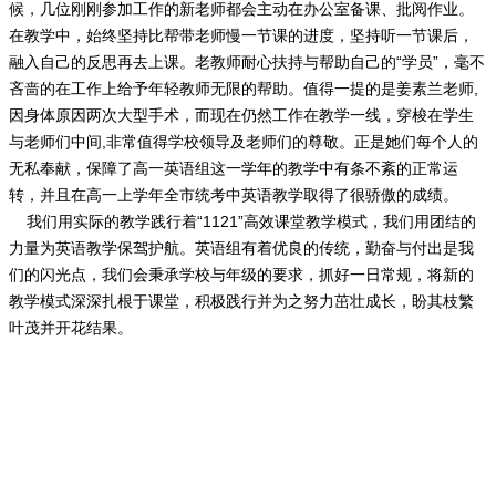
候，几位刚刚参加工作的新老师都会主动在办公室备课、批阅作业。
在教学中，始终坚持比帮带老师慢一节课的进度，坚持听一节课后，
融入自己的反思再去上课。老教师耐心扶持与帮助自己的“学员”，毫不
吝啬的在工作上给予年轻教师无限的帮助。值得一提的是姜素兰老师,
因身体原因两次大型手术，而现在仍然工作在教学一线，穿梭在学生
与老师们中间,非常值得学校领导及老师们的尊敬。正是她们每个人的
无私奉献，保障了高一英语组这一学年的教学中有条不紊的正常运
转，并且在高一上学年全市统考中英语教学取得了很骄傲的成绩。
我们用实际的教学践行着“1121”高效课堂教学模式，我们用团结的
力量为英语教学保驾护航。英语组有着优良的传统，勤奋与付出是我
们的闪光点，我们会秉承学校与年级的要求，抓好一日常规，将新的
教学模式深深扎根于课堂，积极践行并为之努力茁壮成长，盼其枝繁
叶茂并开花结果。