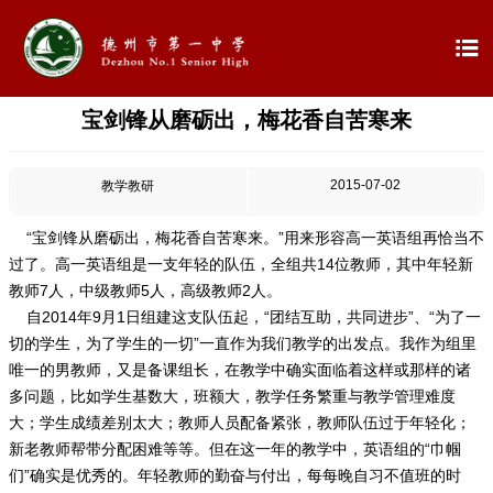

宝剑锋从磨砺出，梅花香自苦寒来

首页

学校概况
2015-07-02
教学教研

信息公开
“宝剑锋从磨砺出，梅花香自苦寒来。”用来形容高一英语组再恰当不
过了。高一英语组是一支年轻的队伍，全组共14位教师，其中年轻新

教学教研
教师7人，中级教师5人，高级教师2人。
自2014年9月1日组建这支队伍起，“团结互助，共同进步”、“为了一

最新公告
切的学生，为了学生的一切”一直作为我们教学的出发点。我作为组里
唯一的男教师，又是备课组长，在教学中确实面临着这样或那样的诸
多问题，比如学生基数大，班额大，教学任务繁重与教学管理难度

校园新闻
大；学生成绩差别太大；教师人员配备紧张，教师队伍过于年轻化；
新老教师帮带分配困难等等。但在这一年的教学中，英语组的“巾帼

科学技术实验校
们”确实是优秀的。年轻教师的勤奋与付出，每每晚自习不值班的时