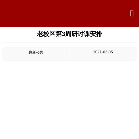

老校区第3周研讨课安排

首页

学校概况
2021-03-05
最新公告

信息公开

教学教研

最新公告

校园新闻

科学技术实验校