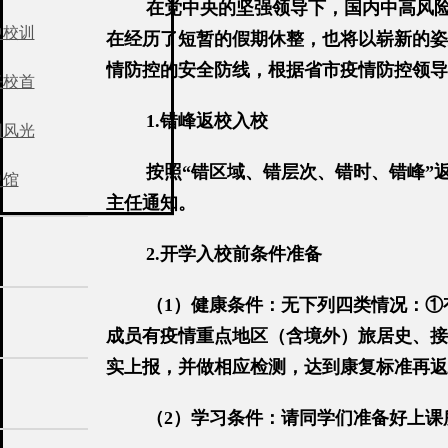
在党中央的坚强领导下，国内中高风
中校训
在经历了短暂的假期休整，也将以崭新的姿
情防控的安全防线，根据省市疫情防控领导
任校首
1.错峰返校入校
园风光
按照“错区域、错层次、错时、错峰”
史馆
主任通知。
2.开学入校前条件准备
（1）健康条件：无下列四类情况：①
成员有疫情重点地区（含境外）旅居史、接
实上报，并做相应检测，达到康复标准再返
（2）学习条件：请同学们准备好上课