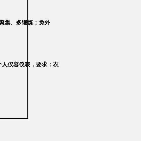
聚集、多锻炼；免外
个人仪容仪表，要求：衣
，学生返校时，严禁携