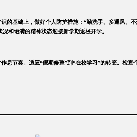
常识的基础上，做好个人防护措施：“勤洗手、多通风、不
状况和饱满的精神状态迎接新学期返校开学。
作息节奏。适应“假期修整”到“在校学习”的转变。检查
染发不烫发、不穿奇装异服、不佩戴首饰。
执行《中小学教育惩戒规则（试行）》对手机管理的制度
家长及同学予以配合。
