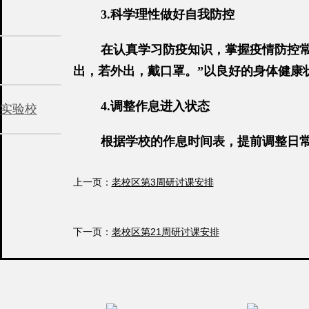
3.科学理性做好自我防控
在认真学习防疫知识，掌握疫情防控
出，若外出，戴口罩。”以良好的身体健康
4.调整作息进入状态
实验校
根据学校的作息时间表，提前调整日常
着朴素、一律不准化妆、男生不留长发、不
上一页：
老校区第3周研讨课安排
5.遵守手机勿入校园纪律
下一页：
为营造更好的学习氛围，学校将严格
老校区第21周研讨课安排
带手机、平板电脑等电子产品入校，请广大
6.上、放学途中的注意事项