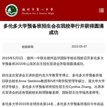

多伦多大学预备班招生会在我校举行并获得圆满

首页
成功

学校概况
2015-05-07
校园新闻

信息公开
2015年5月5日，德州一中联合德州远洋国际学校在我校召开多伦多大

教学教研
学预备班2015年山东区自主招生宣讲会并取得圆满成功。

最新公告
担任这次宣讲会主讲的是约克大学教育学博士、多伦多大学预备班项
目联合校长Anne Stebbins教授和IVEY商学院管理学硕士、渥太华大学

校园新闻
经济学硕士、多伦多大学预备班班招生部主任Cynthia Zhang。出席本
次宣讲会的还有我校校长助理陈敏老师、国际部主任华瑞杰老师等。

科学技术实验校
多伦多大学2015年全球排名第14名，多伦多大学预备班项目今年由远