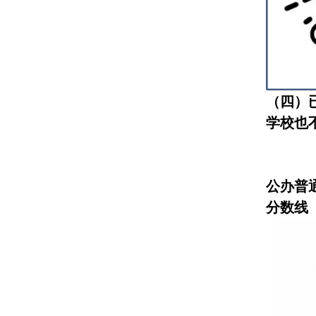
（四）
学校也
公办普
分数线