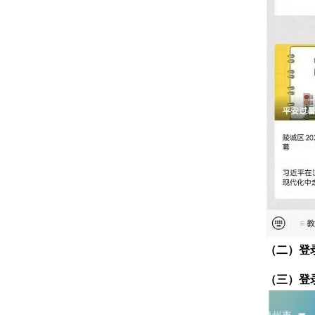
（二）登
（三）
登