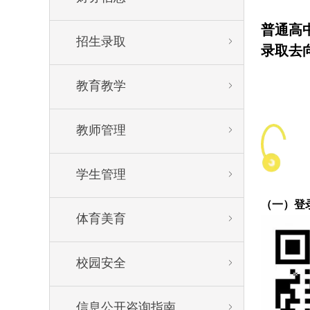
普通高
招生录取


录取去
教育教学


教师管理


学生管理


（一）
登
体育美育


校园安全


信息公开咨询指南

