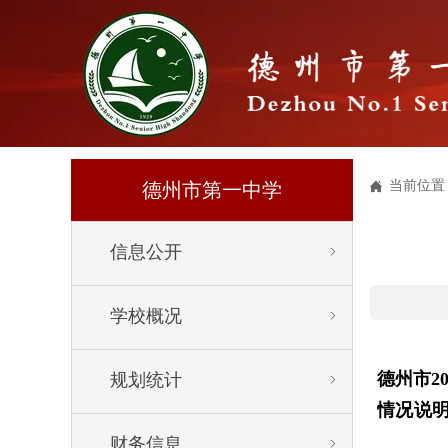
当前位置

德州市第一中学
信息公开


学校概况


德州市2
规划统计


情况说
财务信息

