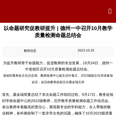

以命题研究促教研提升 | 德州一中召开10月教学

首页
质量检测命题总结会

学校概况
2023-10-25
教研信息

信息公开
为提升教研骨干命题能力，促进教师的专业发展，10月24日，德州一

教学教研
中老校区召开10月质量检测命题总结会。
老校区教务处主任沙志强、教师发展中心副主任叶春立、2022级副主任宋涛参加

最新公告
会议，会议由教务处副主任聂金瑞主持

校园新闻
首先，聂金瑞简要总结了本次命题工作组织过程。9月17日，教务处组
织学校命题中心的2022级教师，召开教学质量检测命题工作动员会。

科学技术实验校
各位教师本着极高的责任心，展现着专业的学科能力，令人尊敬的敬
业精神，各科都命制了一套非常出色的试题，确保了10月2023级质量