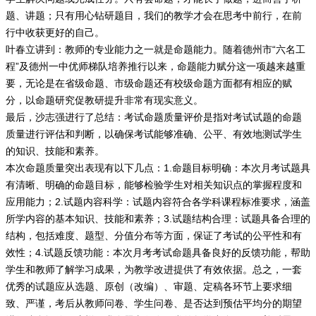
题、讲题；只有用心钻研题目，我们的教学才会在思考中前行，在前
行中收获更好的自己。
叶春立讲到：教师的专业能力之一就是命题能力。随着德州市“六名工
程”及德州一中优师梯队培养推行以来，命题能力赋分这一项越来越重
要，无论是在省级命题、市级命题还有校级命题方面都有相应的赋
分，以命题研究促教研提升非常有现实意义。
最后，沙志强进行了总结：考试命题质量评价是指对考试试题的命题
质量进行评估和判断，以确保考试能够准确、公平、有效地测试学生
的知识、技能和素养。
本次命题质量突出表现有以下几点：1.命题目标明确：本次月考试题具
有清晰、明确的命题目标，能够检验学生对相关知识点的掌握程度和
应用能力；2.试题内容科学：试题内容符合各学科课程标准要求，涵盖
所学内容的基本知识、技能和素养；3.试题结构合理：试题具备合理的
结构，包括难度、题型、分值分布等方面，保证了考试的公平性和有
效性；4.试题反馈功能：本次月考考试命题具备良好的反馈功能，帮助
学生和教师了解学习成果，为教学改进提供了有效依据。总之，一套
优秀的试题应从选题、原创（改编）、审题、定稿各环节上要求细
致、严谨，考后从教师问卷、学生问卷、是否达到预估平均分的期望