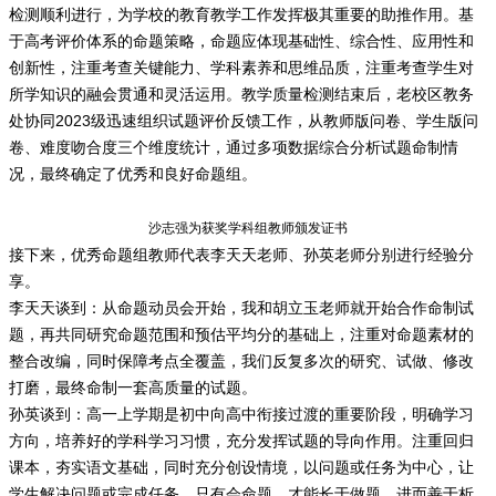
检测顺利进行，为学校的教育教学工作发挥极其重要的助推作用。基
于高考评价体系的命题策略，命题应体现基础性、综合性、应用性和
创新性，注重考查关键能力、学科素养和思维品质，注重考查学生对
所学知识的融会贯通和灵活运用。教学质量检测结束后，老校区教务
处协同2023级迅速组织试题评价反馈工作，从教师版问卷、学生版问
卷、难度吻合度三个维度统计，通过多项数据综合分析试题命制情
况，最终确定了优秀和良好命题组。
沙志强为获奖学科组教师颁发证书
接下来，优秀命题组教师代表李天天老师、孙英老师分别进行经验分
享。
李天天谈到：从命题动员会开始，我和胡立玉老师就开始合作命制试
题，再共同研究命题范围和预估平均分的基础上，注重对命题素材的
整合改编，同时保障考点全覆盖，我们反复多次的研究、试做、修改
打磨，最终命制一套高质量的试题。
孙英谈到：高一上学期是初中向高中衔接过渡的重要阶段，明确学习
方向，培养好的学科学习习惯，充分发挥试题的导向作用。注重回归
课本，夯实语文基础，同时充分创设情境，以问题或任务为中心，让
学生解决问题或完成任务。只有会命题，才能长于做题，进而善于析