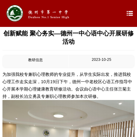

创新赋能 聚心务实—德州一中心语中心开展研修

首页
活动

学校概况
2023-10-25
教研信息

信息公开
为加强我校专兼职心理教师的专业提升，从学生实际出发，推进我校

教学教研
心理工作走实走深，10月19日下午，德州一中老校区心语工作指导中
心开展本学期心理健康教育研修活动。会议由心语中心主任张兰菊主

最新公告
持，副校长泊立勇及专兼职心理教师参加本次研修。

校园新闻

科学技术实验校