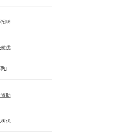
能力和工作实绩等方面情况
否真实准确等进行复审。按照
师招聘
求，对考察对象的档案进行
真进行调查，问题未查清并
正地评价被考察对象，并写
先树优
2.体检
理

体检标准和项目参照公
由应聘人员承担。应聘者在
中有串通体检工作人员作弊
生资助
用人单位或应聘人员对体检
负担。对按规定需要复检的
1次，结果以复检结论为准
先树优
放弃。