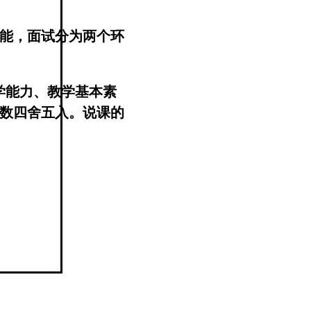
能，面试分为两个环
学能力、教学基本素
数四舍五入。说课的
后现场进行答辩。评委
制，精确到小数点后
课成绩、答辩原始成绩