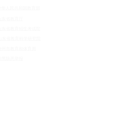
中华人民共和国教育部
山东省教育厅
同者，按照说课成
山东省教育招生考试院
据应聘人员面试总成
山东省教育科学研究院
格人员，按招聘人数
德州市教育和体育局
成的空缺，可从进入
扫黑除恶举报
站
上公布。
现、道德品质、业务