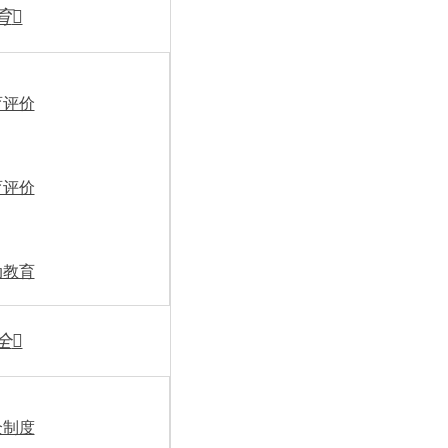
育

（五）公示、聘用
考察、体检后，确定拟
州市第一中学网站进行公示
育评价
意见，连同报名、资格审查
办理聘用手续。
育评价
四、纪律要求
公开招聘由纪检、人社
动教育
五、有关说明
全

1.在本次公开招聘组
将对有关工作安排进行适当
全制度
2.应聘人员在报考期