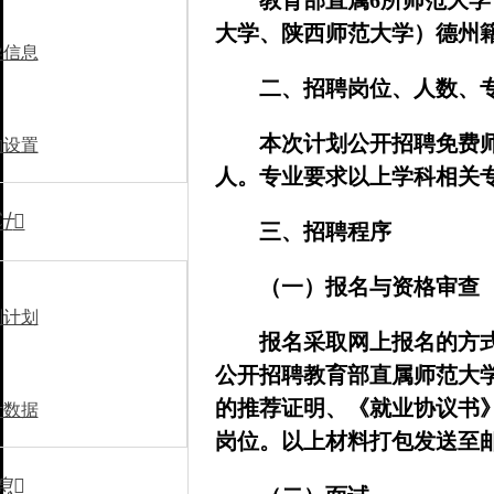
教育部直属6所师范大
大学、陕西师范大学）德州
导信息
二、招聘岗位、人数、
本次计划公开招聘免费师
构设置
人。专业要求以上学科相关
计

三、招聘程序
（一）报名与资格审查
划计划
报名采取网上报名的方式，
公开招聘教育部直属师范大
的推荐证明、《就业协议书
计数据
岗位。以上材料打包发送至邮箱dzy
息
