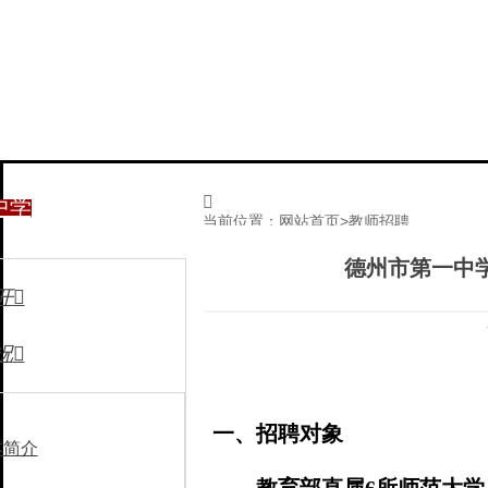

中学
当前位置：
网站首页
>
教师招聘
德州市第一中
开

况

一、招聘对象
本简介