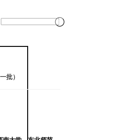

一批）