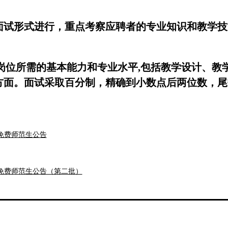
面试形式进行，重点考察应聘者的专业知识和教学技
师岗位所需的基本能力和专业水平,包括教学设计、教
方面。面试采取百分制，精确到小数点后两位数，尾
。
生说课情况，现场提出2至3个专业问题，由考生思考
免费师范生公告
程度，当场应变能力等进行现场打分。答辩采取百分
免费师范生公告（第二批）
说课成绩占总成绩的70%，答辩占总成绩的30%。说
录取资格。
个最高分和一个最低分后，求平均分。