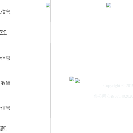
（三）确定考察体检范
取信息
根据面试总成绩由高到
学

绩、学历层次、答辩成绩高
绩，由高分到低分按1:1的
1:1的比例确定进入体检范
视频号
抖音号
学信息
同一岗位面试的人员中依次
（四）考察和体检
材教辅
Copyright © 20
进入考察体检人员范围
鲁公网安备371402020
（http://www.dzedu.go
研信息
1.考察
理

单位成立考察工作小组