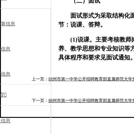
（二）面试
面试形式为采取结构化
决算信息
节：说课、答辩。
(1)说课。主要考核教
养、教学思想和专业知识等
购信息
具体程序和要求见面试通知
(2)答辩。评委根据考
费信息
上一页：
德州市第一中学公开招聘教育部直属师范大学
根据考生对专业知识的理解
两位数，尾数四舍五入。
取

下一页：
德州市第一中学公开招聘教育部直属师范大学
(3)面试总成绩计算。
中有一项低于60分的，取消
生信息
(4)计分办法：去掉一