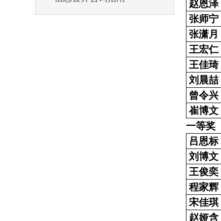
赵恩泽
张师宁
张潇月
王宏仁
王佳琦
刘晨喆
曾令兴
崔博文
一等奖
吕恩标
刘博文
王俊奕
程家辉
宋佳琪
赵娅含