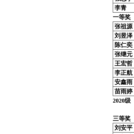
李青
一等奖
张祖源
刘昱泽
陈仁奕
张继元
王宏哲
李正航
安鑫雨
苗雨婷
2020级
三等奖
刘安平