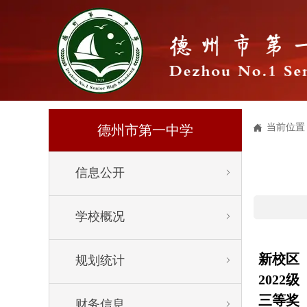
当前位置

德州市第一中学
信息公开


学校概况


新校区
规划统计


2022级
三等奖
财务信息

