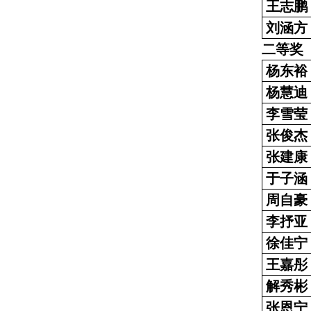
王志鹏
刘涵方
二等奖
杨东裕
杨慧迪
李雪莹
张俊杰
张建康
于子涵
周自豪
李抒亚
徐佳宁
王嘉彤
解秀彬
张恩宁