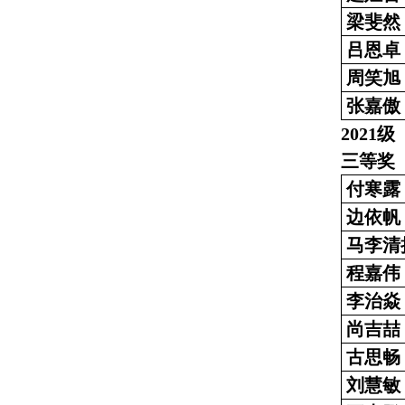
梁斐然
吕恩卓
周笑旭
张嘉傲
2021级
三等奖
付寒露
边依帆
马李清
程嘉伟
李治焱
尚吉喆
古思畅
刘慧敏