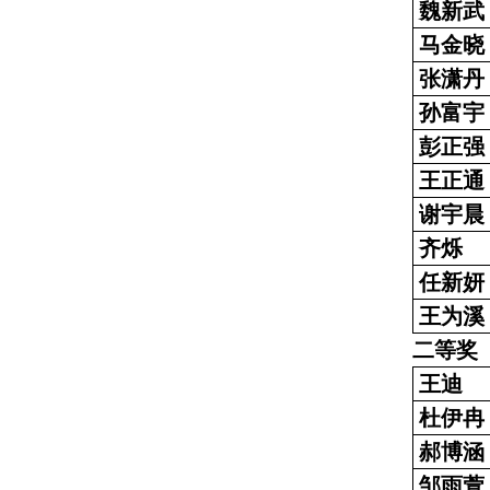
魏新武
马金晓
张潇丹
孙富宇
彭正强
王正通
谢宇晨
齐烁
任新妍
王为溪
二等奖
王迪
杜伊冉
郝博涵
邹雨萱