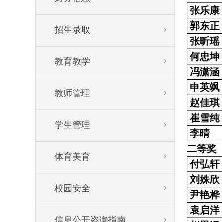
张乐康
郭东正
招生录取


张昕瑶
何忠坤
教育教学


冯潇涵
申英飒
教师管理


赵佳琪
崔雪纯
学生管理


李晴
二等奖
体育美育


付弘轩
刘姝欣
校园安全


尹艳桦
袁启洋
信息公开咨询指南

