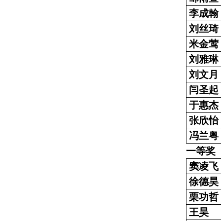
李成翰
刘丝琦
米金莺
刘雅琳
刘文月
闫圣起
于惠杰
张欣怡
冯兰粤
一等奖
窦凌飞
徐德昊
栗功哲
王昊