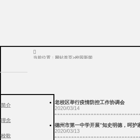

当前位置：
网站首页
>
校园新闻
老校区举行疫情防控工作协调会
中简介
2020/03/14
学理念
德州市第一中学开展“知史明德，呵护
2020/03/13
中校歌