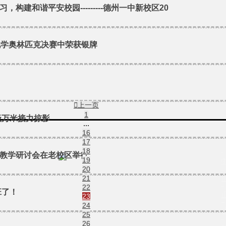
建和谐平安校园---------德州一中新校区20
化学奥林匹克决赛中荣获银牌

上一页
1
级万米接力掠影
...
16
17
18

学教学研讨会在老校区举行
19
20

21

22
班了！
23

24
25

26