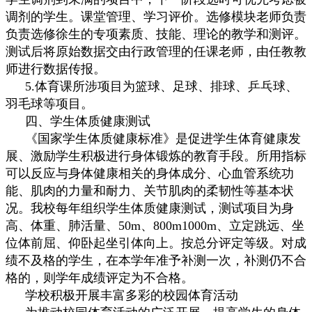
调剂的学生。课堂管理、学习评价。选修模块老师负责
负责选修徐生的专项素质、技能、理论的教学和测评。
测试后将原始数据交由行政管理的任课老师，由任教教
师进行数据传报。
5.体育课所涉项目为篮球、足球、排球、乒乓球、
羽毛球等项目。
四、学生体质健康测试
《国家学生体质健康标准》是促进学生体育健康发
展、激励学生积极进行身体锻炼的教育手段。所用指标
可以反应与身体健康相关的身体成分、心血管系统功
能、肌肉的力量和耐力、关节肌肉的柔韧性等基本状
况。我校每年组织学生体质健康测试，测试项目为身
高、体重、肺活量、50m、800m1000m、立定跳远、坐
位体前屈、仰卧起坐引体向上。按总分评定等级。对成
绩不及格的学生，在本学年准予补测一次，补测仍不合
格的，则学年成绩评定为不合格。
学校积极开展丰富多彩的校园体育活动