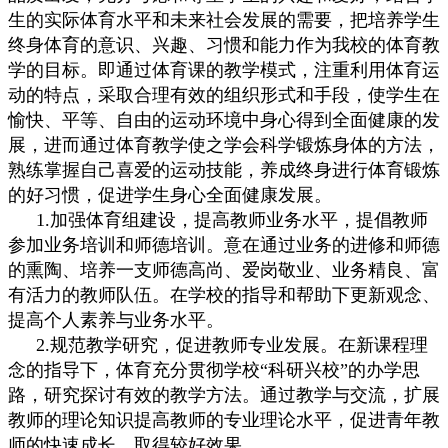
生的实际体育水平和未来社会发展的需要，把培养学生
终身体育的意识、兴趣、习惯和能力作为我校的体育教
学的目标。即通过体育课的教学模式，注重利用体育运
动的特点，采取合理有效的组织形式和手段，使学生在
愉快、平等、自由的运动环境中身心得到全面健康的发
展，进而通过体育教学使之学会科学锻炼身体的方法，
熟练掌握自己喜爱的运动技能，养成终身进行体育锻炼
的好习惯，促进学生身心全面健康发展。
1.加强体育组建设，提高教师业务水平，提倡教师
参加业务培训和师德培训。意在通过业务的进修和师德
的熏陶、培养一支师德高尚、爱岗敬业、业务精良、富
有活力的教师队伍。在学校的指导和帮助下更新观念、
提高个人素养与业务水平。
2.规范教学研究，促进教师专业发展。在新课程理
念的指导下，体育充分贯彻学校“科研兴校”的办学思
路，研究探讨有效的教学方法。通过教学与交流，扩展
教师的理论知识提高教师的专业理论水平，促进青年教
师的快速成长，取得较好效果。