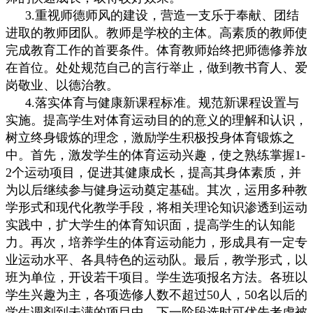
3.重视师德师风的建设，营造一支乐于奉献、团结
进取的教师团队。教师是学校的主体。高素质的教师使
完成教育工作的首要条件。体育教师始终把师德修养放
在首位。处处规范自己的言行举止，做到教书育人、爱
岗敬业、以德治教。
4.落实体育与健康新课程标准。规范新课程设置与
实施。提高学生对体育运动目的的意义的理解和认识，
树立终身锻炼的理念，激励学生积极投身体育锻炼之
中。首先，激发学生的体育运动兴趣，使之熟练掌握1-
2个运动项目，促进其健康成长，提高其身体素质，并
为以后继续参与健身运动奠定基础。其次，运用多种教
学形式和现代化教学手段，将相关理论知识渗透到运动
实践中，扩大学生的体育知识面，提高学生的认知能
力。再次，培养学生的体育运动能力，形成具有一定专
业运动水平、各具特色的运动队。最后，教学形式，以
班为单位，开设若干项目。学生选项报名方法。各班以
学生兴趣为主，各项选修人数不超过50人，50名以后的
学生调剂到未满的项目中，下一阶段选时可优先考虑被