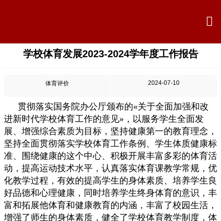

学校体育发展2023-2024学年度工作报告

首页

学校概况
2024-07-10
体育评价

信息公开
贯彻落实国务院办公厅颁布的«关于全面加强和改
进新时代学校体育工作的意见»，以服务学生全面发

教学教研
展、增强综合素质为目标，坚持健康第一的教育理念，
坚持全面贯彻落实学校体育工作条例、学生体质健康标

最新公告
准、围绕健康的这个中心、积极开展丰富多彩的体育活
动，提高运动技术水平，认真落实体育课教学常规，优

校园新闻
化教学过程，有效的提高学生的身体素质、培养学生良
好品德和心理健康，同时培养学生终身体育的意识，丰

科学技术实验校
富和拓展他体育和健康教育的内涵，丰富了校园生活，
增强了师生的身体素质，健全了学校体育教学制度，体