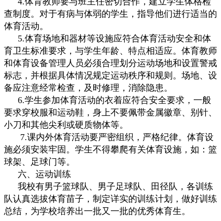
4.体育教师要与班主任密切合作，建立学生体格检
查制度。对于有病与体弱的学生，指导他们进行适当的
体育活动。
5.体育场地和器材等设施应符合体育活动安全和体
育卫生标准要求，与学生年龄、特点相适应。体育教师
和体育设备管理人员必须合理划分运动场地和设置警戒
标志，并根据具体情况规定运动秩序和规则。场地、设
备应注意经常检查，及时修理，消除隐患。
6.学生参加体育活动的衣着应符合安全要求，一般
要求穿校服和运动鞋，身上不要佩带金属徽章、别针、
小刀和其他尖利或硬质物体等。
7.课内外体育活动要严密组织，严格纪律。体育设
施必须安装牢固。学生不得攀爬有关体育设施，如：篮
球架、足球门等。
六、运动训练
我校有男子篮球队、男子足球队、田径队，各训练
队认真选拔体育苗子，制定详实的训练计划，做好训练
总结，为学校培养出一批又一批的优秀体育生。