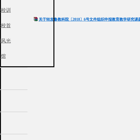
中校训
关于转发鲁教科院〔2018〕6号文件组织申报教育教学研究课题的
任校首
园风光
史馆