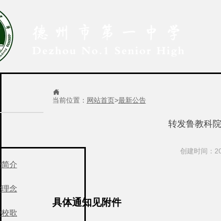

当前位置：
网站首页
>
最新公告
转发鲁教科院
创建时间：201
中简介
学理念
具体通知见附件
中校歌