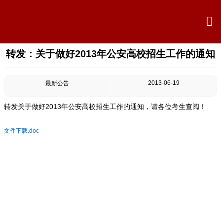

转发：关于做好2013年公安高校招生工作的通知

首页

学校概况
2013-06-19
最新公告

信息公开
转发关于做好2013年公安高校招生工作的通知，请各位考生查阅！

教学教研
文件下载.doc

最新公告

校园新闻

科学技术实验校