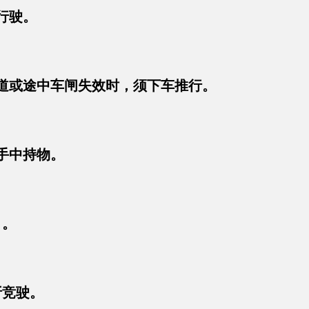
行驶。
车道或途中车闸失效时，须下车推行。
手中持物。
引。
折竞驶。