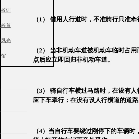
中校训
（1） 借用人行道时，不准骑行只准牵
任校首
园风光
（2） 当非机动车道被机动车临时占
史馆
点后应立即回归非机动车道。
（3） 骑自行车横过马路时，在设有
应下车牵行；在没有设人行横道的道路
（4）当自行车要绕过刚停下的车辆时