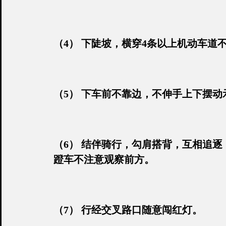
（4） 下陡坡，横穿4条以上机动车道
（5） 下车前不靠边，不伸手上下摆
（6） 结伴骑行，勾肩搭背，互相追
蹬车不注意观察前方。
（7） 行经交叉路口随意闯红灯。