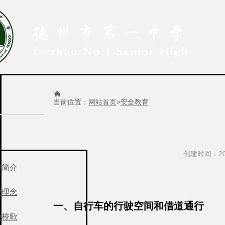

当前位置：
网站首页
>
安全教育
创建时间：201
中简介
学理念
一、自行车的行驶空间和借道通行
中校歌