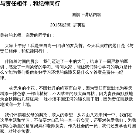
与责任相伴，和纪律同行
——国旗下讲话内容
2015级2班 罗英哲

首页
尊敬的老师、亲爱的同学们：
大家上午好！我是来自高一(2)班的罗英哲。今天我演讲的题目是《与

学校概况
责任相伴，和纪律同行》。
伴随着时间的脚步，我们迈进了一中的大门，结束了一周严格的军

信息公开
训，感受了一周紧张的学习。请问大家，能让我们静心学习的动力是什
么？能为我们提供良好学习环境的保障又是什么？答案是责任与纪
律。

教学教研
一株无名的小花，不因牡丹的绚丽而自卑，因为责任而默默地为春天
增添一抹色彩;一棵山楂树，不因苹果的硕大而自枯，因为责任而默默地

最新公告
为金秋捧出几簇红果;一脉小溪不因江河的绵长而干涸，因为责任而默默
地滋润一方土地。

校园新闻
我们怀揣着父母的嘱托，亲人的希望，从四面八方来到一中。我们在
这里生活和学习，不仅要对自己的一言一行负责，还要对关爱我们，为我

科学技术实验校
们呕心沥血的爸爸妈妈和老师负责。作为社会的一员，我们还要学会对国
家、对社会负责。