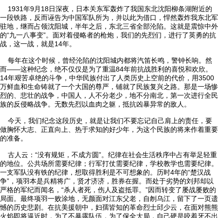
1931年9月18日深夜，日本关东军轰炸了我国东北沈阳柳条湖附近的
一段铁路，反而诬告为中国军队所为，并以此为借口，悍然轰炸我东北军
驻地，继而占领沈阳城，半年之后，东北三省全部沦陷。这就是震惊中外
的“九一八事变”。面对着侵略者的枪炮，我们的先烈们，进行了英勇的抗
战，这一战，就是14年。
每年在这个时候，曾经沦陷的沈阳城内都将汽笛长鸣，警钟长响。然
而——这种纪念，绝不仅仅是为了重温84年前抗战胜利的喜悦和欢欣。
14年艰苦卓绝的斗争，中华民族付出了人类历史上空前的代价，用3500
万鲜血和生命铸就了一个大国的尊严，铺就了民族复兴之路。那是一场惨
烈的、悲壮的战争，中国人，人不分老少，地不分南北，第一次进行全民
族的反侵略战争。无数先烈以血肉之躯，抵抗凶暴异常的敌人。
今天，我们纪念这段历史，就是让我们不要忘记自己肩上的责任，要
做胸怀大志、正直向上、热于求知的好少年，为这个民族的将来作着重要
的准备。
古人云：“没有规矩，不成方圆”。纪律在社会生活秩序中占有举足轻重
的地位。公共场所需要纪律；行军打仗需要纪律，学校教学也需要纪律。
一支军队没有铁的纪律，想取得胜利是不可想象的。历时4年的“楚汉战
争”，项羽本是兵精将广，贤才济济，胜券在握。而处于劣势的刘邦却以
严格的军纪而闻名，“杀人者死，伤人及盗抵罪。”因而转变了屡战屡败的
局面。最终项羽一败涂地，无颜面对江东父老，自刎乌江，留下了一页遗
憾的历史悲剧。在抗美援朝中，妇孺皆知的革命烈士邱少云，在面对熊熊
火焰即将逼近时，为了不暴露队伍，为了保全大局，自己硬是咬着牙不出