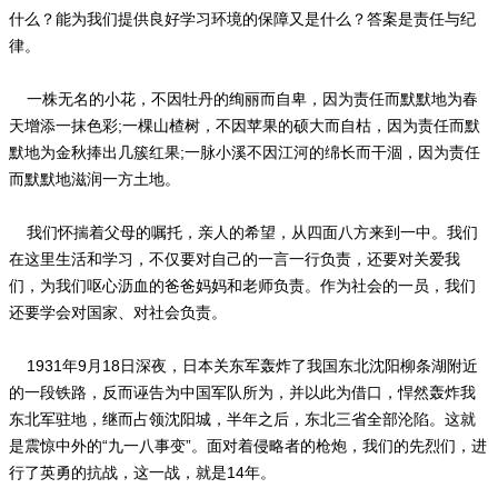
什么？能为我们提供良好学习环境的保障又是什么？答案是责任与纪
律。
一株无名的小花，不因牡丹的绚丽而自卑，因为责任而默默地为春
天增添一抹色彩;一棵山楂树，不因苹果的硕大而自枯，因为责任而默
默地为金秋捧出几簇红果;一脉小溪不因江河的绵长而干涸，因为责任
而默默地滋润一方土地。
我们怀揣着父母的嘱托，亲人的希望，从四面八方来到一中。我们
在这里生活和学习，不仅要对自己的一言一行负责，还要对关爱我
们，为我们呕心沥血的爸爸妈妈和老师负责。作为社会的一员，我们
还要学会对国家、对社会负责。
1931年9月18日深夜，日本关东军轰炸了我国东北沈阳柳条湖附近
的一段铁路，反而诬告为中国军队所为，并以此为借口，悍然轰炸我
东北军驻地，继而占领沈阳城，半年之后，东北三省全部沦陷。这就
是震惊中外的“九一八事变”。面对着侵略者的枪炮，我们的先烈们，进
行了英勇的抗战，这一战，就是14年。