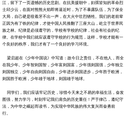
江，留下了一页遗憾的历史悲剧。在抗美援朝中，妇孺皆知的革命烈
士邱少云，在面对熊熊火焰即将逼近时，为了不暴露队伍，为了保全
大局，自己硬是咬着牙不出一声，在大火中壮烈牺牲。我们的老前辈
正因为有了铁的纪律，才使中国人民推翻了三座大山，屹立于世界民
族之林。纪律是必须遵守的，学校有学校的纪律，社会有社会的纪
律。在学校中我们就应该遵守学校的行为规范，这样，学校才能有一
个良好的秩序，我们才有了一个良好的学习环境。
梁启超在《少年中国说》中写道：故今日之责任，不在他人，而全
在我少年。少年智则国智，少年富则国富，少年强则国强，少年独立
则国独立，少年自由则国自由，少年进步则国进步，少年胜于欧洲，
则国胜于欧洲，少年雄于地球，则国雄于地球。
同学们，我们应该牢记历史，珍惜今天来之不易的幸福生活，奋发
图强，努力学习，时刻牢记我们肩负的历史重任！严于律己，遵纪守
法，为中华之崛起而读书，为实现中华民族的伟大复兴而奋勇前
行。