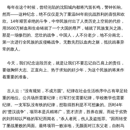
每年在这个时候，曾经沦陷的沈阳城内都将汽笛长鸣，警钟长响。
然而——这种纪念，绝不仅仅是为了重温84年前抗战胜利的喜悦和欢
欣。14年艰苦卓绝的斗争，中华民族付出了人类历史上空前的代价，
用3500万鲜血和生命铸就了一个大国的尊严，铺就了民族复兴之路。
那是一场惨烈的、悲壮的战争，中国人，人不分老少，地不分南北，
第一次进行全民族的反侵略战争。无数先烈以血肉之躯，抵抗凶暴异
常的敌人。
今天，我们纪念这段历史，就是让我们不要忘记自己肩上的责任，
要做胸怀大志、正直向上、热于求知的好少年，为这个民族的将来作
着重要的准备。
古人云：“没有规矩，不成方圆”。纪律在社会生活秩序中占有举足轻
重的地位。公共场所需要纪律；行军打仗需要纪律，学校教学也需要
纪律。一支军队没有铁的纪律，想取得胜利是不可想象的。历时4年
的“楚汉战争”，项羽本是兵精将广，贤才济济，胜券在握。而处于劣势
的刘邦却以严格的军纪而闻名，“杀人者死，伤人及盗抵罪。”因而转变
了屡战屡败的局面。最终项羽一败涂地，无颜面对江东父老，自刎乌