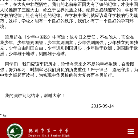
一声，在大火中壮烈牺牲。我们的老前辈正因为有了铁的纪律，才使中国
人民推翻了三座大山，屹立于世界民族之林。纪律是必须遵守的，学校有
学校的纪律，社会有社会的纪律。在学校中我们就应该遵守学校的行为规
范，这样，学校才能有一个良好的秩序，我们才有了一个良好的学习环
境。
梁启超在《少年中国说》中写道：故今日之责任，不在他人，而全在
我少年。少年智则国智，少年富则国富，少年强则国强，少年独立则国独
立，少年自由则国自由，少年进步则国进步，少年胜于欧洲，则国胜于欧
洲，少年雄于地球，则国雄于地球。
同学们，我们应该牢记历史，珍惜今天来之不易的幸福生活，奋发图
强，努力学习，时刻牢记我们肩负的历史重任！严于律己，遵纪守法，为
中华之崛起而读书，为实现中华民族的伟大复兴而奋勇前行。
我的演讲到此结束，谢谢大家！
2015-09-14
" />
