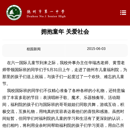

拥抱童年 关爱社会

首页

学校概况
2015-06-03
校园新闻

信息公开
在六一国际儿童节到来之际，我校外事办主任华瑞杰老师、黄雪老
师带领国际班的同学们于5月31日上午，走进了德州市儿童福利院，为

教学教研
那里的孩子们送上祝福，与孩子们一起度过了一个欢快、难忘的儿童
节。

最新公告
我校国际班的同学们不仅精心准备了各种各样的小礼物，还特意编
排了丰富多彩的节目：表演唱杯子歌、魔术、乐器独奏等。活动期
间，福利院的孩子们与国际班的哥哥姐姐们同歌共舞，游戏互动，积

校园新闻
极交流，互换礼物，用纯真的笑容表达着他们的喜悦和感激。虽然时
间短暂，但同学们对福利院的儿童的学习和生活有了更深刻的认识，

科学技术实验校
他们相约，将利用业余时间帮助福利院的孩子们学习英语，用自己所