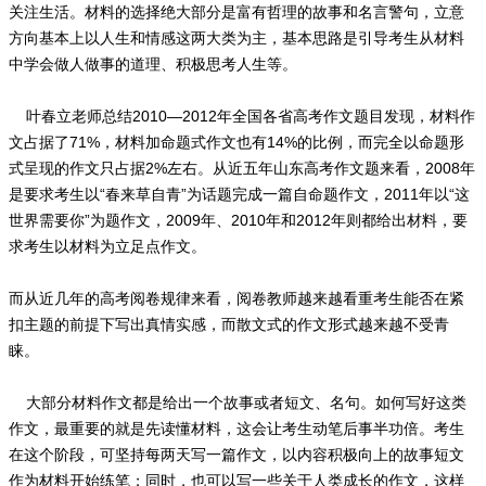
关注生活。材料的选择绝大部分是富有哲理的故事和名言警句，立意
方向基本上以人生和情感这两大类为主，基本思路是引导考生从材料
中学会做人做事的道理、积极思考人生等。
叶春立老师总结2010—2012年全国各省高考作文题目发现，材料作
文占据了71%，材料加命题式作文也有14%的比例，而完全以命题形
式呈现的作文只占据2%左右。从近五年山东高考作文题来看，2008年
是要求考生以“春来草自青”为话题完成一篇自命题作文，2011年以“这
世界需要你”为题作文，2009年、2010年和2012年则都给出材料，要
求考生以材料为立足点作文。
而从近几年的高考阅卷规律来看，阅卷教师越来越看重考生能否在紧
扣主题的前提下写出真情实感，而散文式的作文形式越来越不受青
睐。
大部分材料作文都是给出一个故事或者短文、名句。如何写好这类
作文，最重要的就是先读懂材料，这会让考生动笔后事半功倍。考生
在这个阶段，可坚持每两天写一篇作文，以内容积极向上的故事短文
作为材料开始练笔；同时，也可以写一些关于人类成长的作文，这样