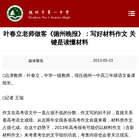

叶春立老师做客《德州晚报》：写好材料作文 关

首页
键是读懂材料

学校概况
2013-05-23
媒体聚焦

信息公开
□点津教师：叶春立，中学一级教师，现任德州一中高三年级语文备课

教学教研
组长。

最新公告
□记者 王瑞

校园新闻
作文在高考语文中一直占据不低的分数，作文写的好不好，直接关系
着高考语文成绩。从近两年全国各省高考作文命题来看，材料类作文
占据七成。在这个趋势下，2013年高考很有可能仍以材料作文（含新

科学技术实验校
材料作文）来考查考生的文字组织功底，考查内容也会更关注现实、