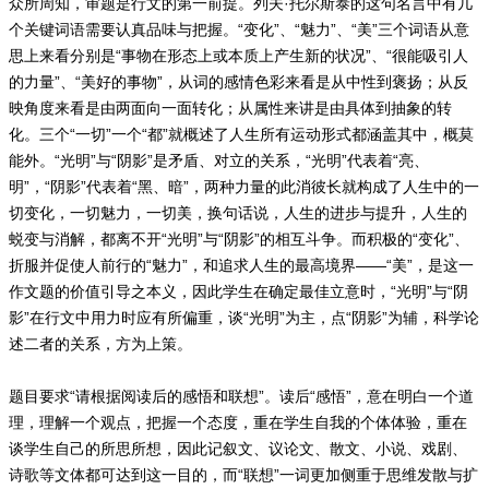
众所周知，审题是行文的第一前提。列夫·托尔斯泰的这句名言中有几
个关键词语需要认真品味与把握。“变化”、“魅力”、“美”三个词语从意
思上来看分别是“事物在形态上或本质上产生新的状况”、“很能吸引人
的力量”、“美好的事物”，从词的感情色彩来看是从中性到褒扬；从反
映角度来看是由两面向一面转化；从属性来讲是由具体到抽象的转
化。三个“一切”一个“都”就概述了人生所有运动形式都涵盖其中，概莫
能外。“光明”与“阴影”是矛盾、对立的关系，“光明”代表着“亮、
明”，“阴影”代表着“黑、暗”，两种力量的此消彼长就构成了人生中的一
切变化，一切魅力，一切美，换句话说，人生的进步与提升，人生的
蜕变与消解，都离不开“光明”与“阴影”的相互斗争。而积极的“变化”、
折服并促使人前行的“魅力”，和追求人生的最高境界——“美”，是这一
作文题的价值引导之本义，因此学生在确定最佳立意时，“光明”与“阴
影”在行文中用力时应有所偏重，谈“光明”为主，点“阴影”为辅，科学论
述二者的关系，方为上策。
题目要求“请根据阅读后的感悟和联想”。读后“感悟”，意在明白一个道
理，理解一个观点，把握一个态度，重在学生自我的个体体验，重在
谈学生自己的所思所想，因此记叙文、议论文、散文、小说、戏剧、
诗歌等文体都可达到这一目的，而“联想”一词更加侧重于思维发散与扩