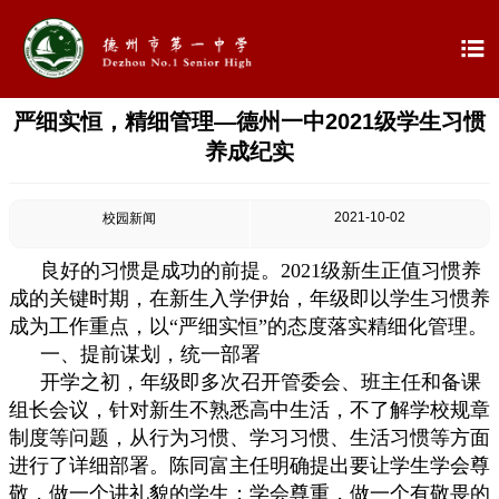

严细实恒，精细管理—德州一中2021级学生习惯

首页
养成纪实

学校概况
2021-10-02
校园新闻

信息公开
良好的习惯是成功的前提。2021级新生正值习惯养

教学教研
成的关键时期，在新生入学伊始，年级即以学生习惯养
成为工作重点，以“严细实恒”的态度落实精细化管理。

最新公告
一、提前谋划，统一部署
开学之初，年级即多次召开管委会、班主任和备课

校园新闻
组长会议，针对新生不熟悉高中生活，不了解学校规章
制度等问题，从行为习惯、学习习惯、生活习惯等方面

科学技术实验校
进行了详细部署。陈同富主任明确提出要让学生学会尊
敬，做一个讲礼貌的学生；学会尊重，做一个有敬畏的