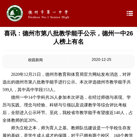

喜讯：德州市第八批教学能手公示，德州一中26

首页
人榜上有名

学校概况
2020-12-25
校园新闻

信息公开
2020年12月21日，德州市教育和体育局官方网站发布消息，对评

教学教研
选出的德州市第八批教学能手进行公示。本次评选德州市教学能手共
599人，其中高中学段153人。

最新公告
德州一中14个学科共26人参加本次评选，在经过师德与表现、学
历与实践、理念与经验、科研与引领以及说课教学等综合评比考核

校园新闻
后，全部进入公示环节。至此，我校省市教学能手有望接近140人，占
全体教师的近20%。

科学技术实验校
师为立校之本，师为育人之基。教师队伍建设是一个学校生存发
展的基础，是学生成人成才的保障，对于已拥有两个校区、168个教学