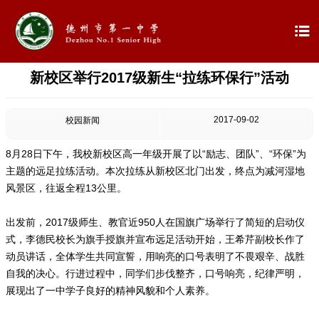

新校区举行2017级新生“拉练环保行”活动

首页

学校概况
2017-09-02
校园新闻

信息公开
8月28日下午，我校新校区高一年级开展了以“励志、团队”、“环保”为
主题的远足拉练活动。本次拉练从新校区北门出发，终点为减河湿地

教学教研
风景区，往返全程13公里。

最新公告
出发前，2017级师生、教官近950人在国旗广场举行了简短的启动仪
式，李德民校长为旗手授旗并宣布远足活动开始，王希芹副校长作了
动员讲话，全体学生共同宣誓，用响亮的口号表明了不畏艰辛、战胜

校园新闻
自我的决心。行进过程中，同学们步伐整齐，口号响亮，纪律严明，
展现出了一中学子良好的精神风貌和个人素养。

科学技术实验校