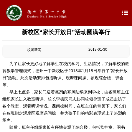

新校区“家长开放日”活动圆满举行

首页

学校概况
2013-01-30
校园新闻

信息公开
为了让家长更好地了解学生在校的学习、生活情况，了解学校的教
育教学管理模式，德州一中新校区于2013年1月18日举行了“家长开放

教学教研
日”活动。此次活动安排包括听课、观摩课间操、参观综合楼、班会
等。

最新公告
早上七点多，家长们迎着凛冽的寒风陆续来到学校，由各班班主任
组织家长进入教室听课。校长李德民同志协同校领导班子成员走访了
各个教室，观看听课情况。课间操时间，在班主任的带领下，家长们

校园新闻
在各班指定观摩区观摩课间操，并为孩子们的精彩表现送上了热烈的
掌声。

科学技术实验校
随后，班主任组织家长有序地参观了综合楼，包括监控室、图书