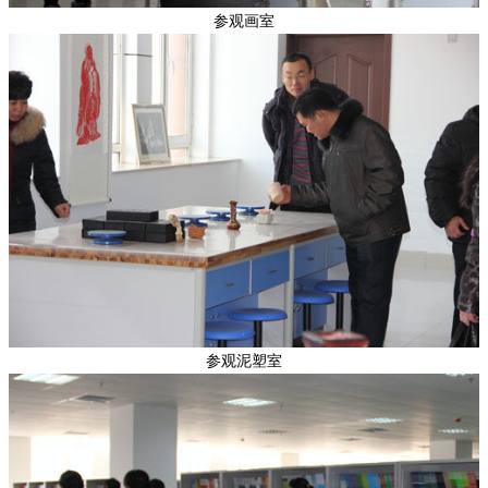
参观画室
参观泥塑室