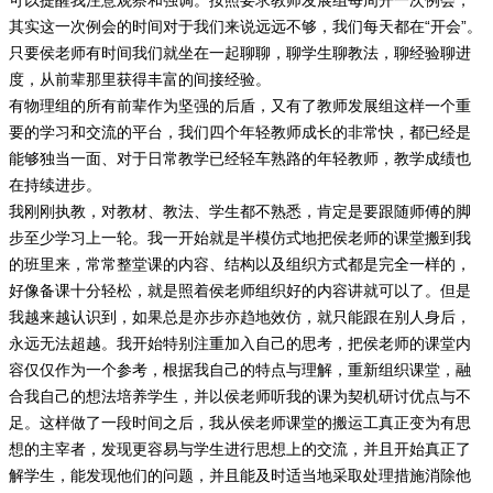
可以提醒我注意观察和强调。按照要求教师发展组每周开一次例会，
其实这一次例会的时间对于我们来说远远不够，我们每天都在“开会”。
只要侯老师有时间我们就坐在一起聊聊，聊学生聊教法，聊经验聊进
度，从前辈那里获得丰富的间接经验。
有物理组的所有前辈作为坚强的后盾，又有了教师发展组这样一个重
要的学习和交流的平台，我们四个年轻教师成长的非常快，都已经是
能够独当一面、对于日常教学已经轻车熟路的年轻教师，教学成绩也
在持续进步。
我刚刚执教，对教材、教法、学生都不熟悉，肯定是要跟随师傅的脚
步至少学习上一轮。我一开始就是半模仿式地把侯老师的课堂搬到我
的班里来，常常整堂课的内容、结构以及组织方式都是完全一样的，
好像备课十分轻松，就是照着侯老师组织好的内容讲就可以了。但是
我越来越认识到，如果总是亦步亦趋地效仿，就只能跟在别人身后，
永远无法超越。我开始特别注重加入自己的思考，把侯老师的课堂内
容仅仅作为一个参考，根据我自己的特点与理解，重新组织课堂，融
合我自己的想法培养学生，并以侯老师听我的课为契机研讨优点与不
足。这样做了一段时间之后，我从侯老师课堂的搬运工真正变为有思
想的主宰者，发现更容易与学生进行思想上的交流，并且开始真正了
解学生，能发现他们的问题，并且能及时适当地采取处理措施消除他