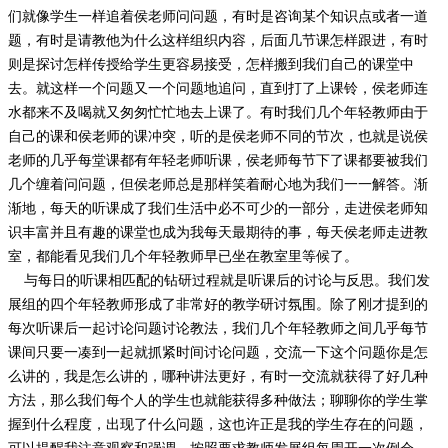
们就像学生一样追着侯老师问问题，有时是咨询某个知识点或者一道
题，有时是请教他为什么这样组织内容，后面几节课怎样跟进，有时
则是探讨怎样传授给学生更容易接受，怎样搬到我们自己的课堂中
去。就这样一个问题又一个问题地追问，直到打了上课铃，侯老师连
水都来不及喝就又匆匆忙忙地去上课了。有时我们几个年轻教师由于
自己的课和侯老师的课冲突，听的是侯老师不同的节次，也就是说侯
老师的几乎每堂课都有年轻老师听课，侯老师每节下了课都要被我们
几个缠着问问题，但侯老师总是那样笑着耐心地为我们一一解答。渐
渐地，每天的听课成了我们生活中必不可少的一部分，走进侯老师知
识丰富并且有趣的课堂也成为我每天最期待的事，每天侯老师走进教
室，都能看见我们几个年轻教师早已坐在教室里等候了。
与每日的听课相匹配的钻研过程就是听课后的讨论与反思。我们发
展组的四个年轻教师形成了非常好的教学研讨氛围。除了刚才提到的
每次听课后一起讨论问题讨论教法，我们几个年轻教师之间几乎每节
课间只要一凑到一起就抓紧时间讨论问题，交流一下这个问题你是怎
么讲的，我是怎么讲的，哪种讲法更好，有时一交流就获得了好几种
方法，那么我们每个人的学生也就能获得多种做法；聊聊你的学生掌
握到什么程度，出现了什么问题，这也许正是我的学生存在的问题，