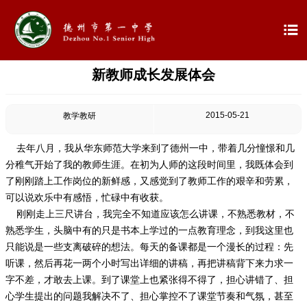

新教师成长发展体会

首页

学校概况
2015-05-21
教学教研

信息公开
去年八月，我从华东师范大学来到了德州一中，带着几分憧憬和几
分稚气开始了我的教师生涯。在初为人师的这段时间里，我既体会到

教学教研
了刚刚踏上工作岗位的新鲜感，又感觉到了教师工作的艰辛和劳累，
可以说欢乐中有感悟，忙碌中有收获。

最新公告
刚刚走上三尺讲台，我完全不知道应该怎么讲课，不熟悉教材，不
熟悉学生，头脑中有的只是书本上学过的一点教育理念，到我这里也
只能说是一些支离破碎的想法。每天的备课都是一个漫长的过程：先

校园新闻
听课，然后再花一两个小时写出详细的讲稿，再把讲稿背下来力求一
字不差，才敢去上课。到了课堂上也紧张得不得了，担心讲错了、担

科学技术实验校
心学生提出的问题我解决不了、担心掌控不了课堂节奏和气氛，甚至