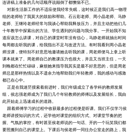
连讲稿上准备的几句话顺序说颠倒了都懊恼不已。
对新生活新工作的不适应使我经常失眠，这时候正是我们高一物理
组的老师给了我莫大的鼓励和帮助。石云彩老师、周小晶老师、马静
老师、王继玲老师经常与我谈心帮助我释放压力，并且主动把他们几
十年教学中探索出的方法、学生遇到的问题与我分享。一开始我不知
道应该怎么讲课，对自己的课堂时常没有信心，马静老师就抽出时间
每周都去听我的课，给我指出不足与改进方法。有时我看到周小晶老
师没课，便特别不好意思地邀请她去听我的课，周老师便马上拿上听
课本就来了。周老师自己的教课压力也很大，并且又当班主任，一天
到晚都在忙忙碌碌，麻烦她来指导我其实是最不好意思的，但是周老
师总是那样热情以及不遗余力地帮助我们年轻教师，我的感动与感激
都已在心中。
正是在我迷茫摸索着前进时，我们年级成立了各学科的教师发展
组，侯志强老师成为了我们几个年轻教师的师傅以及发展组长，我由
此开始走上迅速成长的道路。
跟着师傅学习的过程中收获最多的过程便是听课。我们不仅学习侯
老师讲授知识的方式，还学他对课堂的组织方式、对课堂节奏的把
握、气氛的掌控，有时甚至侯老师说的一句话、开的一个玩笑我们都
要照搬到自己的课堂上。下课后与侯老师一同往办公室走的路上，我