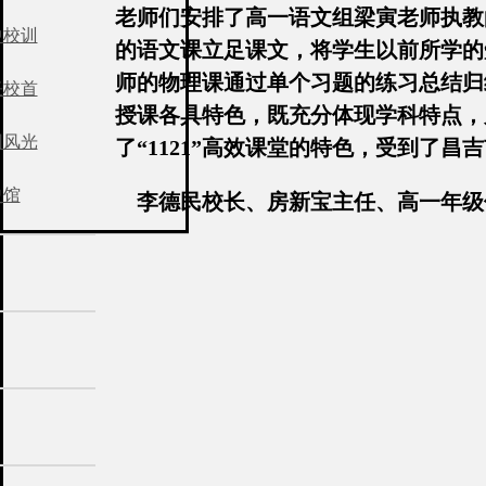
老师们安排了高一语文组梁寅老师执教
中校训
的语文课立足课文，将学生以前所学的
师的物理课通过单个习题的练习总结归
任校首
授课各具特色，既充分体现学科特点，
园风光
了“1121”高效课堂的特色，受到了
史馆
李德民校长、房新宝主任、高一年级