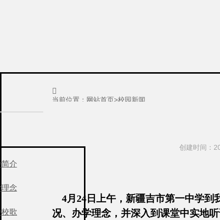

当前位置：
网站首页
>
校园新闻
创建时间：201
中简介
学理念
4月24日上午，新疆吉市第一中学到
中校歌
况、办学理念，并深入到课堂中实地听课