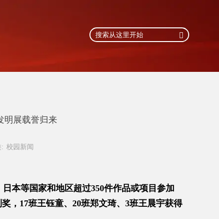

发明展载誉归来
:
校园新闻
本等国家和地区超过350件作品或项目参加
奖，17班王钰童、20班郑文琦、3班王晨宇获得