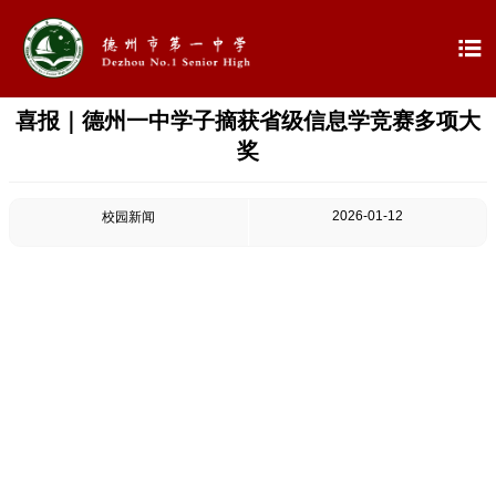

喜报｜德州一中学子摘获省级信息学竞赛多项大

首页
奖

学校概况
2026-01-12
校园新闻

信息公开

教学教研

最新公告

校园新闻

科学技术实验校