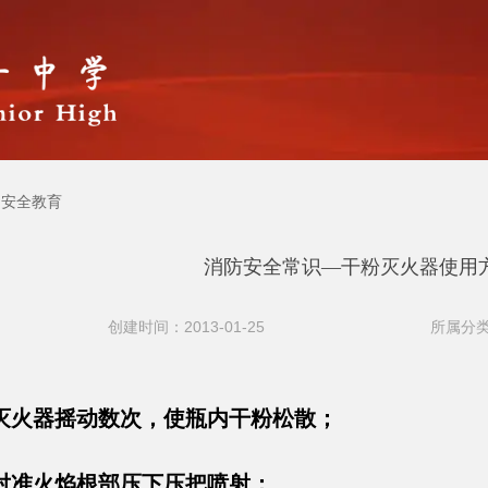
安全教育
消防安全常识—干粉灭火器使用
创建时间：2013-01-25
所属分类
灭火器摇动数次，使瓶内干粉松散；
对准火焰根部压下压把喷射；