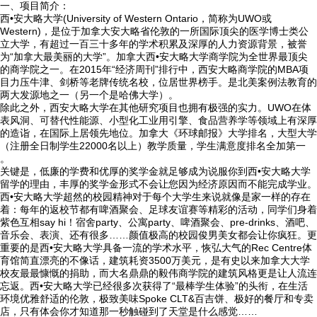
一、项目简介：
西•安大略大学(University of Western Ontario，简称为UWO或
Western)，是位于加拿大安大略省伦敦的一所国际顶尖的医学博士类公
立大学，有超过一百三十多年的学术积累及深厚的人力资源背景，被誉
为“加拿大最美丽的大学”。加拿大西•安大略大学商学院为全世界最顶尖
的商学院之一。在2015年“经济周刊”排行中，西安大略商学院的MBA项

首页
目力压牛津、剑桥等老牌传统名校，位居世界榜手。是北美案例法教育的
两大发源地之一（另一个是哈佛大学）。
除此之外，西安大略大学在其他研究项目也拥有极强的实力。UWO在体

学校概况
表风洞、可替代性能源、小型化工业用引擎、食品营养学等领域上有深厚
的造诣，在国际上居领先地位。加拿大《环球邮报》大学排名，大型大学
（注册全日制学生22000名以上）教学质量，学生满意度排名全加第一

信息公开
。
关键是，低廉的学费和优厚的奖学金就足够成为说服你到西•安大略大学
留学的理由，丰厚的奖学金形式不会让您因为经济原因而不能完成学业。

教学教研
西•安大略大学超然的校园精神对于每个大学生来说就像是家一样的存在
着：每年的返校节都有啤酒聚会、足球友谊赛等精彩的活动，同学们身着

最新公告
紫色互相say hi！宿舍party、公寓party、啤酒聚会、pre-drinks、酒吧、
音乐会、表演、还有很多……颜值极高的校园俊男美女都会让你疯狂。更
重要的是西•安大略大学具备一流的学术水平，恢弘大气的Rec Centre体

校园新闻
育馆简直漂亮的不像话，建筑耗资3500万美元，是有史以来加拿大大学
校友最最慷慨的捐助，而大名鼎鼎的毅伟商学院的建筑风格更是让人流连
忘返。西•安大略大学已经很多次获得了“最棒学生体验”的头衔，在生活

科学技术实验校
环境优雅舒适的伦敦，极致美味Spoke CLT&百吉饼、极好的餐厅和专卖
店，只有体会你才知道那一秒触碰到了天堂是什么感觉……