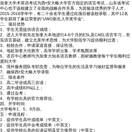
加拿大学术英语考试为西•安大略大学官方指定的语言考试，山东省考试
中心也于该校建立了全面的战略合作关系，为其输送优秀的学子人才。
2015-2016学年中，有二十余名学生通过此项目被该校录取，其中12名
学生获得了象征荣誉的“UWO新生入学奖学金”。
二、项目优势
1、学生无需提供语言成绩；
2、进入大学前先在加拿大本地进行4-6个月的ESL及CAEL语言学习，夯
实语言基础，建立北美学术思维，为大学阶段学习提供顺利过渡；
3、校校合作，申请渠道直接，保证性强。
4、地处加拿大伦敦市，高等学府云集，学术氛围浓厚
5、语言中心教师均为加拿大知名语言教师，因材施教使每个学生顺利过
渡到大学
6、境外服务团队专职负责，为每位学生的生活及学习做好监督和服务
7、确保西•安大略大学录取
三、报名条件
1、高二毕业或高三在读；
2、高中成绩83%以上；
3、通过会考；
4、有学校出具的官方推荐信。
四、开学时间
大学每年1、5、9月份。
五：申请流程：
1．提供学生高中成绩单（中英文）
2．提供学生高中会考成绩单（中英文）
3．提供学校出具的在读证明及官方推荐信（中英文）