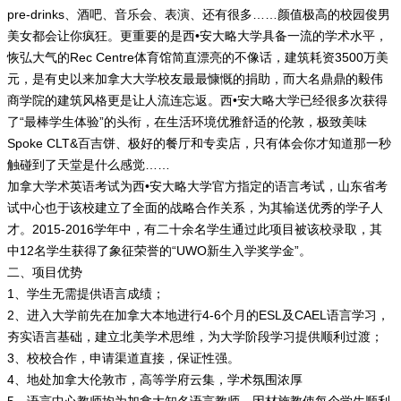
pre-drinks、酒吧、音乐会、表演、还有很多……颜值极高的校园俊男
美女都会让你疯狂。更重要的是西•安大略大学具备一流的学术水平，
恢弘大气的Rec Centre体育馆简直漂亮的不像话，建筑耗资3500万美
元，是有史以来加拿大大学校友最最慷慨的捐助，而大名鼎鼎的毅伟
商学院的建筑风格更是让人流连忘返。西•安大略大学已经很多次获得
了“最棒学生体验”的头衔，在生活环境优雅舒适的伦敦，极致美味
Spoke CLT&百吉饼、极好的餐厅和专卖店，只有体会你才知道那一秒
触碰到了天堂是什么感觉……
加拿大学术英语考试为西•安大略大学官方指定的语言考试，山东省考
试中心也于该校建立了全面的战略合作关系，为其输送优秀的学子人
才。2015-2016学年中，有二十余名学生通过此项目被该校录取，其
中12名学生获得了象征荣誉的“UWO新生入学奖学金”。
二、项目优势
1、学生无需提供语言成绩；
2、进入大学前先在加拿大本地进行4-6个月的ESL及CAEL语言学习，
夯实语言基础，建立北美学术思维，为大学阶段学习提供顺利过渡；
3、校校合作，申请渠道直接，保证性强。
4、地处加拿大伦敦市，高等学府云集，学术氛围浓厚