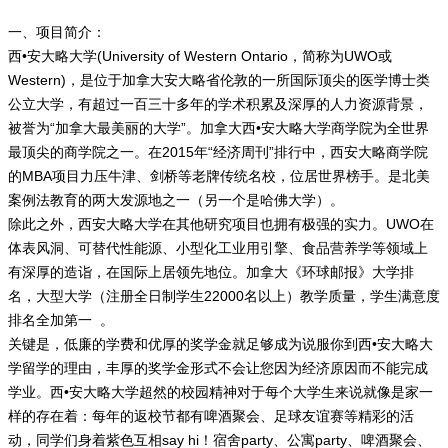
一、项目简介：
西•安大略大学(University of Western Ontario，简称为UWO或
Western)，是位于加拿大安大略省伦敦的一所国际顶尖的医学博士类
公立大学，有超过一百三十多年的学术积累及深厚的人力资源背景，
被誉为“加拿大最美丽的大学”。加拿大西•安大略大学商学院为全世界
最顶尖的商学院之一。在2015年“经济周刊”排行中，西安大略商学院
的MBA项目力压牛津、剑桥等老牌传统名校，位居世界榜手。是北美
案例法教育的两大发源地之一（另一个是哈佛大学）。
除此之外，西安大略大学在其他研究项目也拥有极强的实力。UWO在
体表风洞、可替代性能源、小型化工业用引擎、食品营养学等领域上
有深厚的造诣，在国际上居领先地位。加拿大《环球邮报》大学排
名，大型大学（注册全日制学生22000名以上）教学质量，学生满意度
排名全加第一 。
关键是，低廉的学费和优厚的奖学金就足够成为说服你到西•安大略大
学留学的理由，丰厚的奖学金形式不会让您因为经济原因而不能完成
学业。西•安大略大学超然的校园精神对于每个大学生来说就像是家一
样的存在着：每年的返校节都有啤酒聚会、足球友谊赛等精彩的活
动，同学们身着紫色互相say hi！宿舍party、公寓party、啤酒聚会、