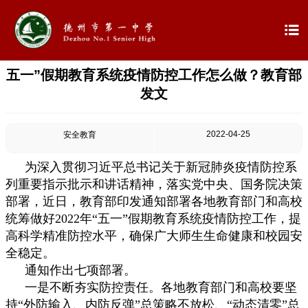

五一”假期教育系统疫情防控工作怎么做？教育部

首页
发文

学校概况
2022-04-25
安全教育

信息公开
为深入贯彻习近平总书记关于新冠肺炎疫情防控系

教学教研
列重要指示批示和讲话精神，落实党中央、国务院决策
部署，近日，教育部印发通知部署各地教育部门和高校

最新公告
统筹做好2022年“五一”假期教育系统疫情防控工作，提
高科学精准防控水平，确保广大师生生命健康和校园安

校园新闻
全稳定。
通知作出七项部署。

科学技术实验校
一是不断夯实防控责任。各地教育部门和高校要坚
持“外防输入、内防反弹”总策略不放松、“动态清零”总