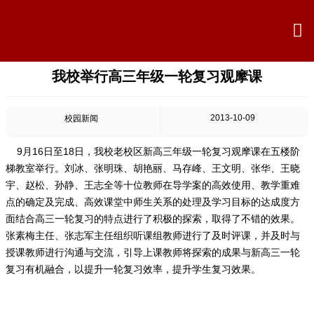

我校举行高三年级一轮复习观摩课

首页

学校概况
2013-10-09
校园新闻

信息公开
9月16日至18日，我校老校区新高三年级一轮复习观摩课在五楼阶
梯教室举行。刘冰、张明珠、胡艳丽、马存峰、王文明、张华、王晓

教学教研
宇、赵松、孙静、王志全等十位教师在导学案的高效使用、教学重难
点的确定及完成、高效课堂中师生关系的处理及学习目标的达成度方

最新公告
面结合高三一轮复习的特点进行了积极的探索，取得了不错的效果。
张素梅主任、张志军主任组织听课组教师进行了及时评课，并及时与
授课教师进行沟通与交流，引导上课教师将探索的成果与新高三一轮

校园新闻
复习有机融合，以提升一轮复习效率，提升学生复习效果。

科学技术实验校