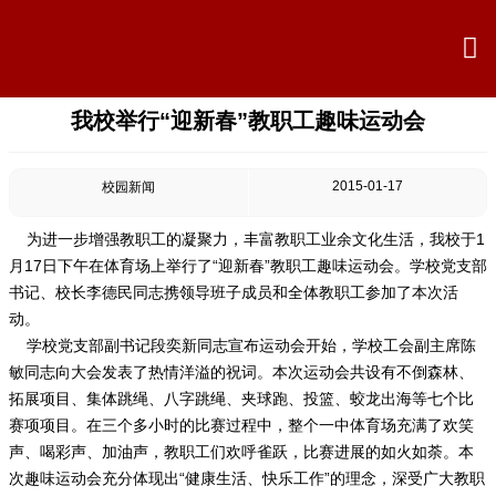

我校举行“迎新春”教职工趣味运动会

首页

学校概况
2015-01-17
校园新闻

信息公开
为进一步增强教职工的凝聚力，丰富教职工业余文化生活，我校于1
月17日下午在体育场上举行了“迎新春”教职工趣味运动会。学校党支部

教学教研
书记、校长李德民同志携领导班子成员和全体教职工参加了本次活
动。

最新公告
学校党支部副书记段奕新同志宣布运动会开始，学校工会副主席陈
敏同志向大会发表了热情洋溢的祝词。本次运动会共设有不倒森林、
拓展项目、集体跳绳、八字跳绳、夹球跑、投篮、蛟龙出海等七个比

校园新闻
赛项项目。在三个多小时的比赛过程中，整个一中体育场充满了欢笑
声、喝彩声、加油声，教职工们欢呼雀跃，比赛进展的如火如荼。本

科学技术实验校
次趣味运动会充分体现出“健康生活、快乐工作”的理念，深受广大教职