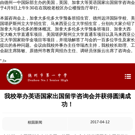
由德州一中国际部主办的美国，英国、加拿大等英语国家出国留学咨询会
于4月9日上午9:30在在我校老校区办公楼报告厅举行。
本届咨询会上，加拿大多伦多大学预备班招生官、德州远洋国际学校、美
国堪萨斯州立大学招生官、马来西亚公立大学招生官，分别向大家介绍了
加拿大与多伦多的整体概况、加拿大多伦多大学预备班项目、加拿大西·

首页
安大略大学直通车项目、美国堪萨斯州立大学直通车项目以及马来西亚公
立大学国家助学金项目等项目，并现场解答了与会的一百多位学生及家长
提出的各种问题。会议由我校外事办主任华瑞杰主持，我校校长助理、工

学校概况
会副主席陈敏、原德州市教育局招办主任、调研员张振云出席了咨询会。
" />

信息公开


教学教研

最新公告
我校举办英语国家出国留学咨询会并获得圆满成
功！

校园新闻
2017-04-12
校园新闻

科学技术实验校