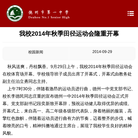

我校2014年秋季田径运动会隆重开幕

首页

学校概况
2014-09-29
校园新闻

信息公开
秋风送爽，丹桂飘香。9月29日上午，我校2014年秋季田径运动会
在校体育场开幕。学校领导班子成员出席了开幕式，开幕式由教务处

教学教研
副主任泊立勇同志主持。
上午7时30分，伴随着激昂的运动员进行曲，德州一中党支部书记、

最新公告
校长李德民同志庄重的宣布德州一中2014年秋季田径运动会正式开
幕。党支部副书记段奕新致开幕辞，预祝运动健儿取得优异的成绩。
开幕式上，来自高一、高二年级各级部代表队，身着艳丽的服装，高

校园新闻
擎红色旗帜，伴随着运动员进行曲有力的节奏，迈着整齐的步伐，喊
着嘹亮的口号，精神抖擞地通过主席台，展现了我校学生良好的精神

科学技术实验校
风貌。