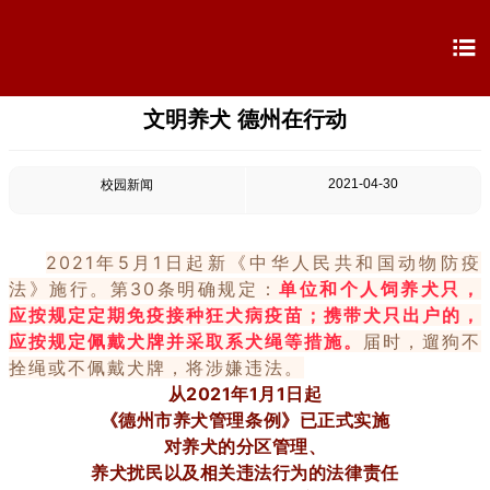

文明养犬 德州在行动

首页

学校概况
2021-04-30
校园新闻

信息公开
2021年5月1日起新《中华人民共和国动物防疫

教学教研
法》施行。第30条明确规定：
单位和个人饲养犬只，
应按规定定期免疫接种狂犬病疫苗；携带犬只出户的，
应按规定佩戴犬牌并采取系犬绳等措施。
届时，遛狗不

最新公告
拴绳或不佩戴犬牌，将涉嫌违法。
从2021年1月1日起

校园新闻
《德州市养犬管理条例》已正式实施
对养犬的分区管理、

科学技术实验校
养犬扰民以及相关违法行为的法律责任